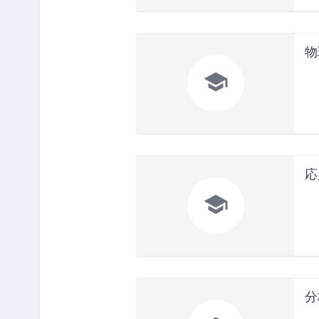
物

応

分