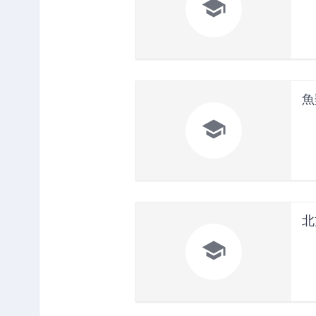

魚

