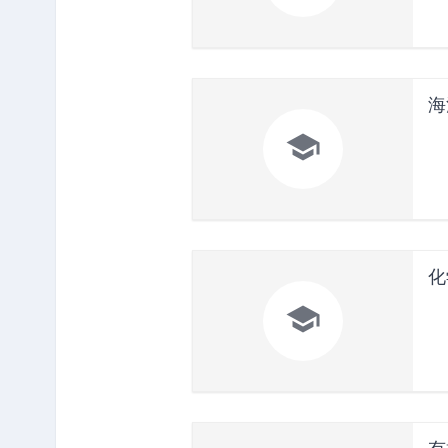
海

化
