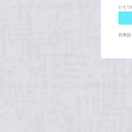
いくつ
日本語 ‎(