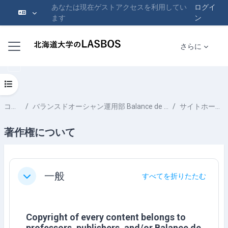
あなたは現在ゲストアクセスを利用してい
ログイ
ます
ン
メインコンテンツへスキップする
サイドパネル
さらに
コースインデックスを開く
コース
バランスドオーシャン運用部 Balance de Ocean Team
サイトホーム掲載
著作権について
セクションアウトライン
一般
すべてを折りたたむ
折りたたむ
Copyright of every content belongs to
professors, publishers, and/or Balance de