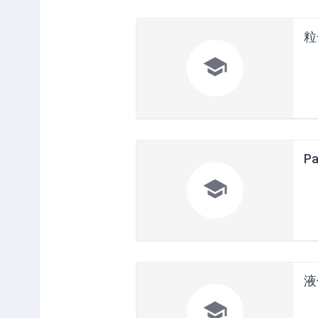
粒

Pa

液
