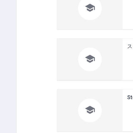

ス

St
