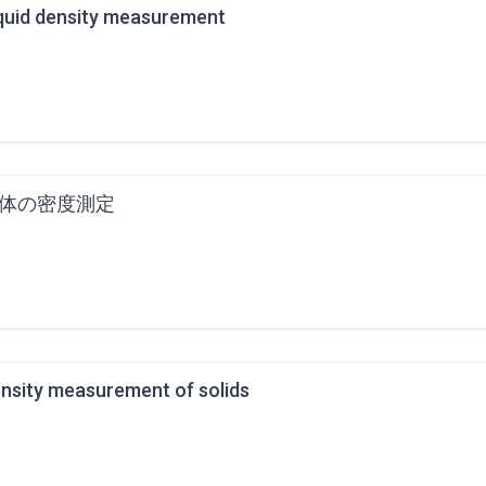
quid density measurement
体の密度測定
nsity measurement of solids