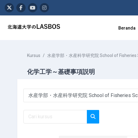
Lewati ke konten utama
Beranda
Kursus
水産学部・水産科学研究院 School of Fisheries Scienc
化学工学～基礎事項説明
Kategori kursus
Cari kursus
Cari kursus