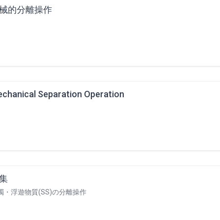
械的分離操作
chanical Separation Operation
集
濁・浮遊物質(SS)の分離操作