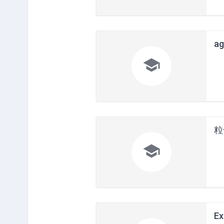
ag

粒子

Ex