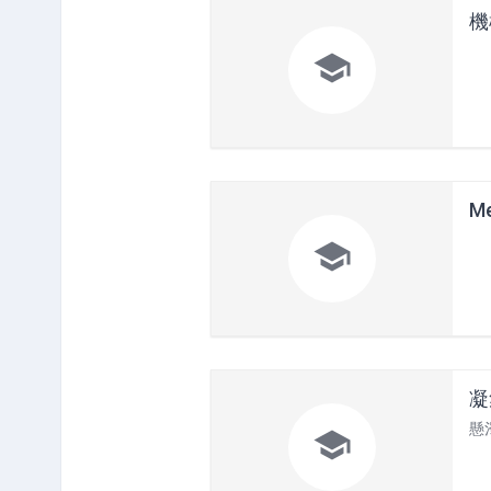
機

Me

凝
懸
