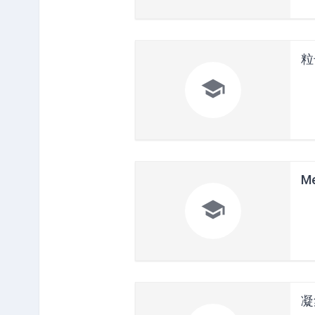
粒

Me

凝