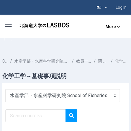
Log in
Skip to main content
Side panel
More
Courses
水産学部・水産科学研究院 School of Fisheries Sciences & Faculty of Fisheries Sciences
教員一覧 List of Professors
関 秀司 SEKI Hideshi
化学工学～基礎事項説明
化学工学～基礎事項説明
Course categories
Search courses
Search courses