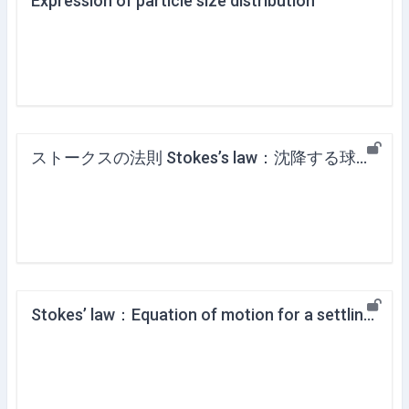
Expression of particle size distribution
ストークスの法則 Stokes’s law：沈降する球形粒子の運動方程式
Stokes’ law：Equation of motion for a settling spherical particle