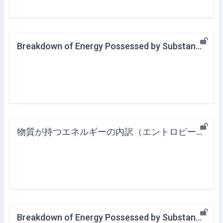
Breakdown of Energy Possessed by Substance (Law of Increasing Entropy)
物質が持つエネルギーの内訳（エントロピー増大の法則）
Breakdown of Energy Possessed by Substance (Entropy and Thermodynamic Functions)