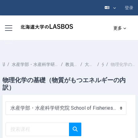
登录
跳到主要内容
停靠面板
更多
课程
水産学部・水産科学研究院 School of Fisheries Sciences & Faculty of Fisheries Sciences
教員一覧 List of Professors
大木 淳之 OOKI Atsushi
分析化学
物理化学の基礎（物質がもつエネルギーの内訳）
物理化学の基礎（物質がもつエネルギーの内
訳）
课程类别
搜索课程
搜索课程