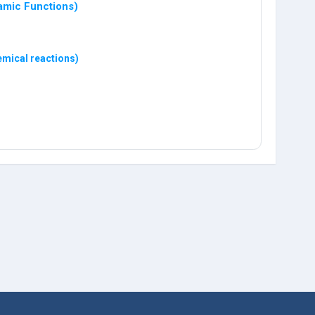
amic Functions)
mical reactions)