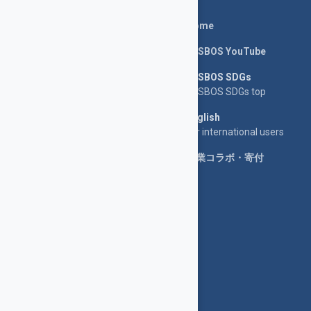
Home
LASBOS YouTube
LASBOS SDGs
LASBOS SDGs top
English
For international users
企業コラボ・寄付