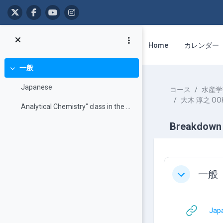
メインコンテンツへスキップする
Home
カレンダー
一般
折りたたむ
Japanese
コース
水産学部・
大木 淳之 OOKI
Analytical Chemistry" class in the Department of M...
Breakdown 
セクション
一般
折りたたむ
Jap