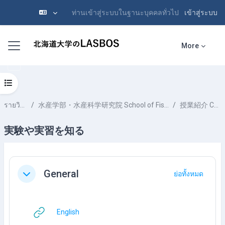
ท่านเข้าสู่ระบบในฐานะบุคคลทั่วไป
เข้าสู่ระบบ
ข้ามไปที่เนื้อหาหลัก
Side panel
More
Open course index
รายวิชาทั้งหมด
水産学部・水産科学研究院 School of Fisheries Sciences & Faculty of Fisheries Sciences
授業紹介 Course Introduction
実験や実習を知る
Section outline
General
ย่อทั้งหมด
ย่อ
URL
English