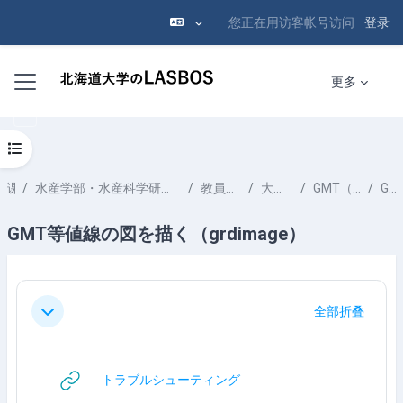
您正在用访客帐号访问
登录
跳到主要内容
停靠面板
更多
打开课程索引
课程
水産学部・水産科学研究院 School of Fisheries Sciences & Faculty of Fisheries Sciences
教員一覧 List of Professors
大木 淳之 OOKI Atsushi
GMT（Generic Mapping Tools）
GMT-courses
GMT等値線の図を描く（grdimage）
章节大纲
全部折叠
折叠
网页地址
トラブルシューティング