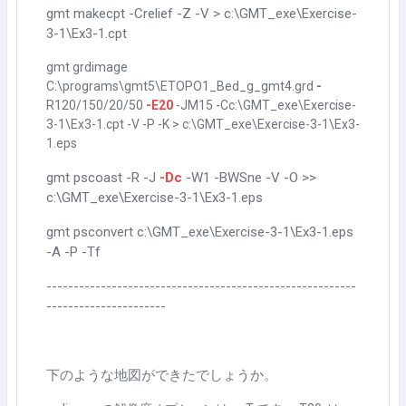
gmt makecpt -Crelief -Z -V > c:\GMT_exe\Exercise-
3-1\Ex3-1.cpt
gmt grdimage
C:\programs\gmt5\ETOPO1_Bed_g_gmt4.grd
-
R120/150/20/50
-E20
-JM15 -Cc:\GMT_exe\Exercise-
3-1\Ex3-1.cpt -V -P -K > c:\GMT_exe\Exercise-3-1\Ex3-
1.eps
gmt pscoast -R -J
-Dc
-W1 -BWSne -V -O >>
c:\GMT_exe\Exercise-3-1\Ex3-1.eps
gmt psconvert c:\GMT_exe\Exercise-3-1\Ex3-1.eps
-A -P -Tf
---------------------------------------------------------
----------------------
下のような地図ができたでしょうか。