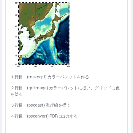
１行目：(makecpt) カラーパレットを作る
２行目：(grdimage) カラーパレットに従い、グリッドに色
を塗る
３行目：(pscoast) 海岸線を描く
４行目：(psconvert) PDFに出力する