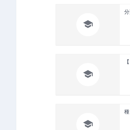
分

【

種
