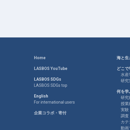
Home
海と生
LASBOS YouTube
どこで
水産
LASBOS SDGs
研究
LASBOS SDGs top
何を学
English
研究
For international users
授業
実験
企業コラボ・寄付
調査
カテ
動画