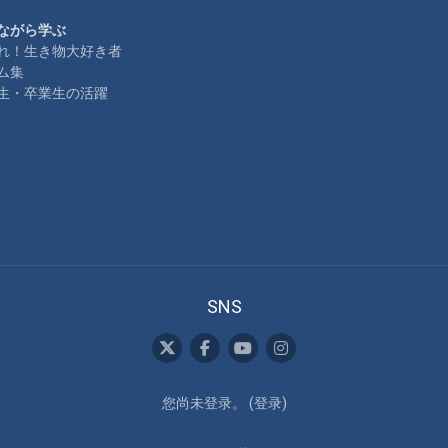
ながら学ぶ
れ！生き物大好き者
ム集
生・卒業生の活躍
SNS
您尚未登录。 (
登录
)