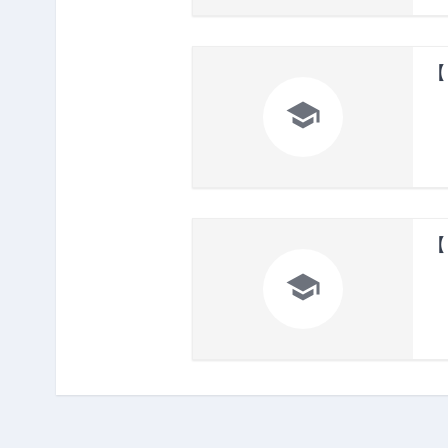
【

【
