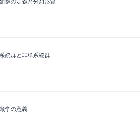
類群の定義と分類形質
系統群と非単系統群
類学の意義