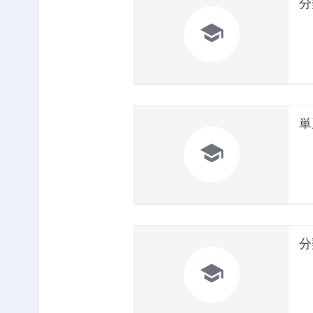
分

単

分
