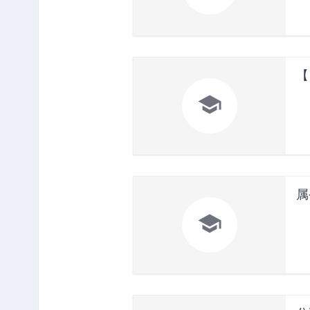
【

属
