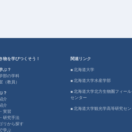
き物を学びつくそう！
関連リンク
学ぶ？
■ 北海道大学
学部の学科
■ 北海道大学水産学部
室（教員）
■ 北海道大学北方生物圏フィー
ぶ？
センター
紹介
紹介
■ 北海道大学観光学高等研究セン
・実習
・研究手法
ゴリから探す
で学ぶ