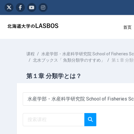
跳到主要内容
首页
课程
水産学部・水産科学研究院 School of Fisheries Sciences
北水ブックス「 魚類分類学のすすめ」
第１章 分
第１章 分類学とは？
课程类别
搜索课程
搜索课程