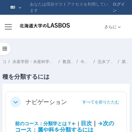
あなたは現在ゲストアクセスを利用してい
ログイ
ます
ン
メインコンテンツへスキップする
サイドパネル
さらに
コースインデックスを開く
コース
水産学部・水産科学研究院 School of Fisheries Sciences & Faculty of Fisheries Sciences
教員一覧 List of Professors
今村 央 IMAMURA Hisashi
北水ブックス「 魚類分類学のすすめ」
第１章 分類学とは？
種を分類するには
セクションアウトライン
ナビゲーション
すべてを折りたたむ
折りたたむ
目次
｜
→次の
前のコース：分類学とは？←
｜
コース：属や科を分類するには