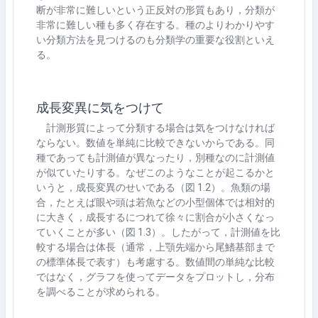
断が非常に難しいという正反対の形質もあり，分類が
非常に難しい種も多く存在する。種のよりわかりやす
い分類方法を見つけるのも分類学の重要な役割といえ
る。
成長変異に気をつけて
計測形質によって分類する場合は気をつけなければ
ならない。数値を単純に比較できないからである。同
種であっても計測値が異なったり，別種なのに計測値
が似ていたりする。なぜこのようなことが起こるかと
いうと，成長変異のせいである（図
1.2
）。魚類の場
合，たとえば眼や頭は若魚などの小型個体では相対的
に大きく，成長するにつれて徐々に割合が小さくなっ
ていくことが多い（図
1.3
）。したがって，計測値を比
較する場合は体長（通常，上顎先端から尾鰭基部まで
の標準体長で表す）も考慮する。数値間の単純な比較
ではなく，グラフを使ってデータをプロットし，分布
を調べることが求められる。