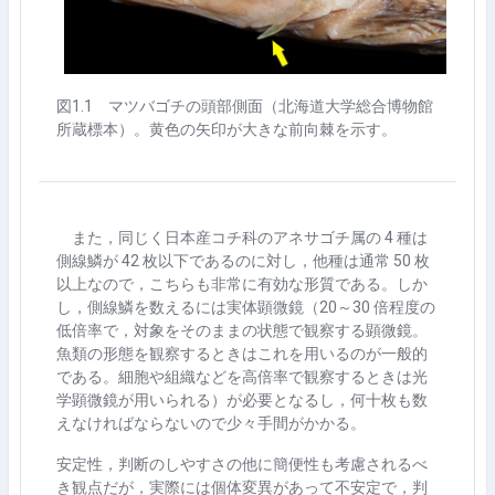
図
1.1
マツバゴチの頭部側面（北海道大学総合博物館
所蔵標本）。黄色の矢印が大きな前向棘を示す。
また，同じく日本産コチ科のアネサゴチ属の
4
種は
側線鱗が
42
枚以下であるのに対し，他種は通常
50
枚
以上なので，こちらも非常に有効な形質である。しか
し，側線鱗を数えるには実体顕微鏡（
20
～
30
倍程度の
低倍率で，対象をそのままの状態で観察する顕微鏡。
魚類の形態を観察するときはこれを用いるのが一般的
である。細胞や組織などを高倍率で観察するときは光
学顕微鏡が用いられる）が必要となるし，何十枚も数
えなければならないので少々手間がかかる。
安定性，判断のしやすさの他に簡便性も考慮されるべ
き観点だが，実際には個体変異があって不安定で，判