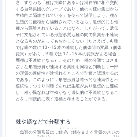
念，すなわち「種は実際にあるいは潜在的に相互交配
する自然集団のグループであり，他の同様の集団から
生殖的に隔離されている」を使って説明しよう。種が
生殖的に他種から隔離されているなら，遺伝的にも他
種から隔離されていることになる。したがって，遺伝
子に支配されている形態形質も種の間で変異が不連続
となるものがあってもおかしくない（たとえば，
A
種
では歯の数に
10
～
15
本の連続した個体間の変異（個体
変異）があり，
B
種では
17
～
25
本の変異がある場合，
両種は不連続となる）。そのため，種の分類ではさま
ざまな形態形質が連続する集団を同種と判断し，一部
の形質の連続性が途切れるところで別種と認識するの
である。このように，形態形質は遺伝的な連続性と不
連続性，つまり同種であれば生殖があり遺伝的に連続
し，種が異なれば生殖がなく遺伝的に不連続となるこ
とを，間接的に表す指標と考えることができる。
棘や鱗などで分類する
き
じょう
ひれ
魚類の分類形質は，
鰭
条
（
鰭
を支える骨質のスジの
そくせんりん
うろこ