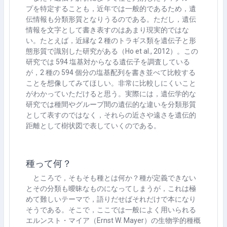
プを特定することも，近年では一般的であるため，遺
伝情報も分類形質となりうるのである。ただし，遺伝
情報を文字として書き表すのはあまり現実的ではな
い。たとえば，近縁な
2
種のトラギス類を遺伝子と形
態形質で識別した研究がある（
Ho et al., 2012
）。この
研究では
594
塩基対からなる遺伝子を調査している
が，
2
種の
594
個分の塩基配列を書き並べて比較する
ことを想像してみてほしい。非常に比較しにくいこと
がわかっていただけると思う。実際には，遺伝学的な
研究では種間やグループ間の遺伝的な違いを分類形質
として表すのではなく，それらの近さや遠さを遺伝的
距離として樹状図で表していくのである。
種って何？
ところで，そもそも種とは何か？種が定義できない
とその分類も曖昧なものになってしまうが，これは極
めて難しいテーマで，語りだせばそれだけで本になり
そうである。そこで，ここでは一般によく用いられる
エルンスト・マイア（
Ernst W. Mayer
）の生物学的種概