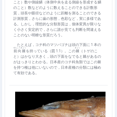
こと）数や
側線鱗
（体側中央を走る側線を形成する
鱗
のこと）数などのように数えることのできる計数形
質，頭長や眼径などのように距離を測ることのできる
計測形質，さらに歯の形態，色彩など，実に多様であ
る。しかし，理想的な分類形質は，個体変異が限りな
く小さく安定的で，さらに誰が見ても判断を間違える
ことのない明瞭な形質だろう。
たとえば，コチ科のマツバゴチは頭の下面に
1
本の
ぜんこうきょく
きょく
前向棘
を持っている（図 1.1
）。この
棘
（トゲのこ
と）はかなり大きく，頭の下面をなでると棘があるの
がはっきりとわかる。日本産のコチ科魚類ではこの棘
を持つ種は他にいないので，日本産種の分類には極め
て有効である。