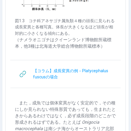
図
1.3
コチ科アネサゴチ属魚類４種の頭長に見られる
成長変異と各種写真。体長が大きくなるほど頭長が相
対的に小さくなる傾向にある。
（ナメラオニゴチはクイーンランド博物館所蔵標
本，他
3
種は北海道大学総合博物館所蔵標本）
【コラム】成長変異の例－Platycephalus
URL
fuscusの場合
また，成魚では個体変異がなく安定的で，その種
にしか見られない特殊形質であっても，生まれたと
きからあるわけではなく，必ず成長段階のどこかで
形成されるはずである。たとえば
Onigocia
macrocephala
は南シナ海からオーストラリア北部