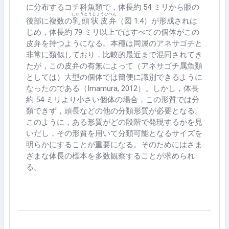
に分布するコチ科魚類で，体長約
54
ミリから眼の
にゅうとうじょうひ
べん
後部に複数の
乳頭状皮
弁
（図 1.4
）が形成されは
じめ，体長約
79
ミリ以上ではすべての個体がこの
皮弁を持つようになる。本種は同属のアネサゴチと
非常に類似しており，比較的最近まで混同されてき
たが，この皮弁の有無によって（アネサゴチ属魚類
としては）大型の個体では簡便に識別できるように
なったのである（
Imamura, 2012
）。しかし，体長
約
54
ミリより小さい個体の場合，この形質では分
類できず，頭長などの他の分類形質が必要となる。
このように，ある形質がどの段階で発現するかを見
いだし，その形質を用いて分類可能となるサイズを
明らかにすることが重要になる。そのためにはさま
ざまな体長の標本を多数観察することが求められ
る。