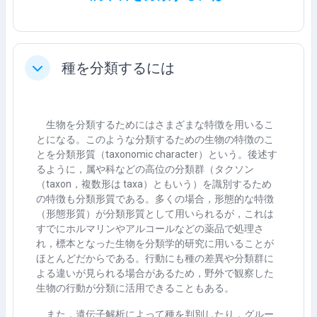
種を分類するには
折りたたむ
生物を分類するためにはさまざまな特徴を用いるこ
とになる。このような分類するための生物の特徴のこ
とを分類形質（
taxonomic character
）という。後述す
るように，属や科などの高位の分類群（タクソン
（
taxon
，複数形は
taxa
）ともいう）を識別するため
の特徴も分類形質である。多くの場合，形態的な特徴
（形態形質）が分類形質として用いられるが，これは
すでにホルマリンやアルコールなどの薬品で処理さ
れ，標本となった生物を分類学的研究に用いることが
ほとんどだからである。行動にも種の差異や分類群に
よる違いが見られる場合があるため，野外で観察した
生物の行動が分類に活用できることもある。
また，遺伝子解析によって種を判別したり，グルー