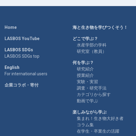
Home
海と生き物を学びつくそう！
LASBOS YouTube
どこで学ぶ？
水産学部の学科
LASBOS SDGs
研究室（教員）
LASBOS SDGs top
何を学ぶ？
English
研究紹介
For international users
授業紹介
実験・実習
企業コラボ・寄付
調査・研究手法
カテゴリから探す
動画で学ぶ
楽しみながら学ぶ
集まれ！生き物大好き者
コラム集
在学生・卒業生の活躍