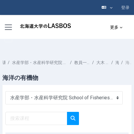
登录
跳到主要内容
停靠面板
更多
课程
水産学部・水産科学研究院 School of Fisheries Sciences & Faculty of Fisheries Sciences
教員一覧 List of Professors
大木 淳之 OOKI Atsushi
海洋化学
海洋の有機物
海洋の有機物
课程类别
搜索课程
搜索课程