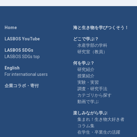
Home
海と生き物を学びつくそう！
LASBOS YouTube
どこで学ぶ？
水産学部の学科
LASBOS SDGs
研究室（教員）
LASBOS SDGs top
何を学ぶ？
English
研究紹介
For international users
授業紹介
実験・実習
企業コラボ・寄付
調査・研究手法
カテゴリから探す
動画で学ぶ
楽しみながら学ぶ
集まれ！生き物大好き者
コラム集
在学生・卒業生の活躍