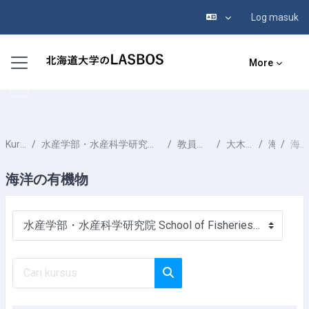
Log masuk
Langkau ke kandungan utama
Side panel
More
Kursus-kursus
水産学部・水産科学研究院 School of Fisheries Sciences & Faculty of Fisheries Sciences
教員一覧 List of Professors
大木 淳之 OOKI Atsushi
海洋化学
海洋の有機物
海洋の有機物
Kategori-kategori Kursus
Cari kursus
Cari kursus