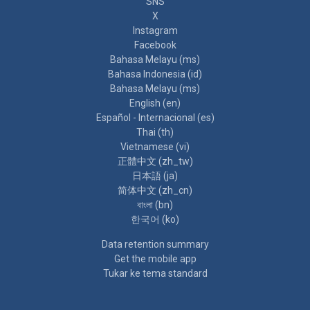
SNS
X
Instagram
Facebook
Bahasa Melayu ‎(ms)‎
Bahasa Indonesia ‎(id)‎
Bahasa Melayu ‎(ms)‎
English ‎(en)‎
Español - Internacional ‎(es)‎
Thai ‎(th)‎
Vietnamese ‎(vi)‎
正體中文 ‎(zh_tw)‎
日本語 ‎(ja)‎
简体中文 ‎(zh_cn)‎
বাংলা ‎(bn)‎
한국어 ‎(ko)‎
Data retention summary
Get the mobile app
Tukar ke tema standard