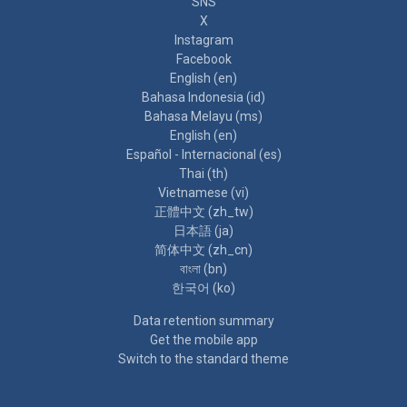
SNS
X
Instagram
Facebook
English ‎(en)‎
Bahasa Indonesia ‎(id)‎
Bahasa Melayu ‎(ms)‎
English ‎(en)‎
Español - Internacional ‎(es)‎
Thai ‎(th)‎
Vietnamese ‎(vi)‎
正體中文 ‎(zh_tw)‎
日本語 ‎(ja)‎
简体中文 ‎(zh_cn)‎
বাংলা ‎(bn)‎
한국어 ‎(ko)‎
Data retention summary
Get the mobile app
Switch to the standard theme