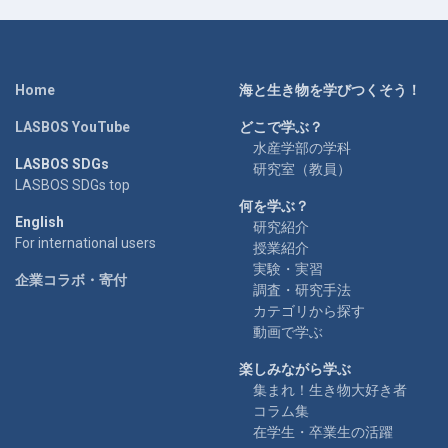
Home
海と生き物を学びつくそう！
LASBOS YouTube
どこで学ぶ？
水産学部の学科
LASBOS SDGs
研究室（教員）
LASBOS SDGs top
何を学ぶ？
English
研究紹介
For international users
授業紹介
実験・実習
企業コラボ・寄付
調査・研究手法
カテゴリから探す
動画で学ぶ
楽しみながら学ぶ
集まれ！生き物大好き者
コラム集
在学生・卒業生の活躍