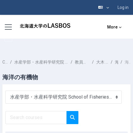
Log in
Skip to main content
Side panel
More
Courses
水産学部・水産科学研究院 School of Fisheries Sciences & Faculty of Fisheries Sciences
教員一覧 List of Professors
大木 淳之 OOKI Atsushi
海洋化学
海洋の有機物
海洋の有機物
Course categories
Search courses
Search courses