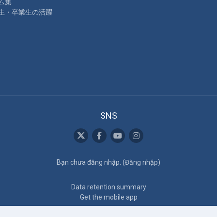
ム集
生・卒業生の活躍
SNS
Bạn chưa đăng nhập. (
Đăng nhập
)
Data retention summary
Get the mobile app