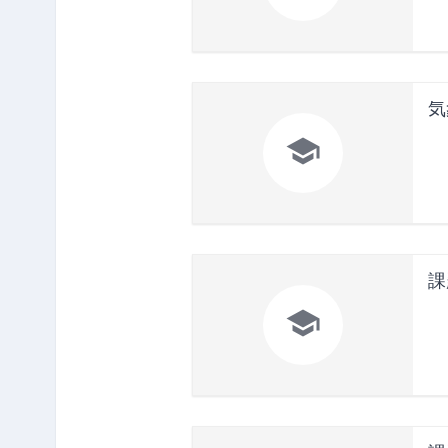
気

課
