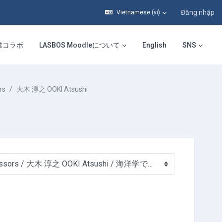
Đăng nhập
Vietnamese ‎(vi)‎
業コラボ
LASBOS Moodleについて
English
SNS
rs
大木 淳之 OOKI Atsushi