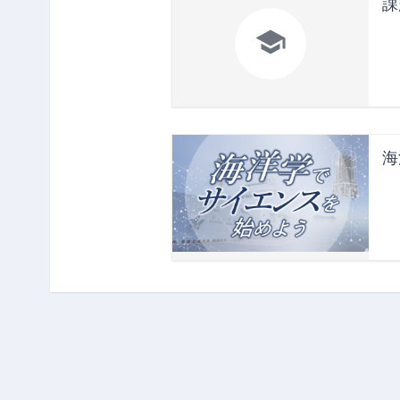
課

海