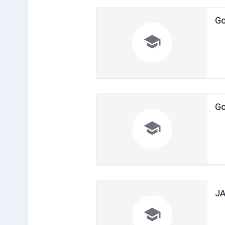
G

G

J
