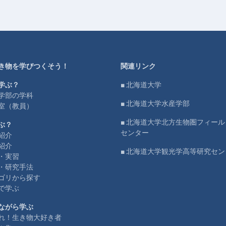
き物を学びつくそう！
関連リンク
学ぶ？
■ 北海道大学
学部の学科
■ 北海道大学水産学部
室（教員）
■ 北海道大学北方生物圏フィー
ぶ？
センター
紹介
紹介
■ 北海道大学観光学高等研究セン
・実習
・研究手法
ゴリから探す
で学ぶ
ながら学ぶ
れ！生き物大好き者