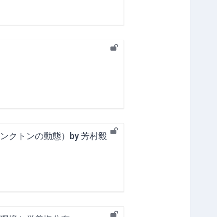
クトンの動態）by 芳村毅