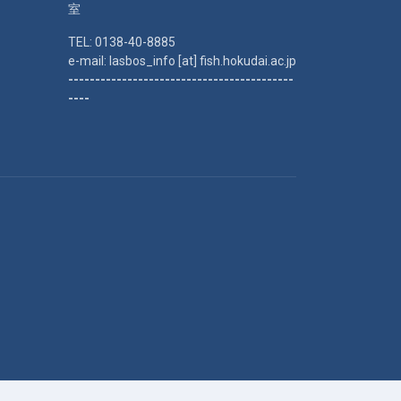
室
TEL: 0138-40-8885
e-mail: lasbos_info [at] fish.hokudai.ac.jp
------------------------------------------
----