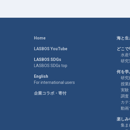
Home
海と生
LASBOS YouTube
どこで
水産
LASBOS SDGs
研究
LASBOS SDGs top
何を学
English
研究
For international users
授業
実験
企業コラボ・寄付
調査
カテ
動画
楽しみ
集ま