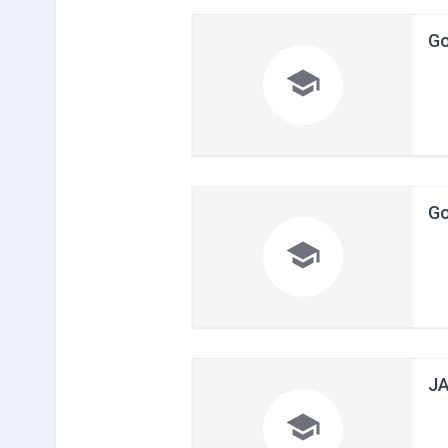
G

G

J
