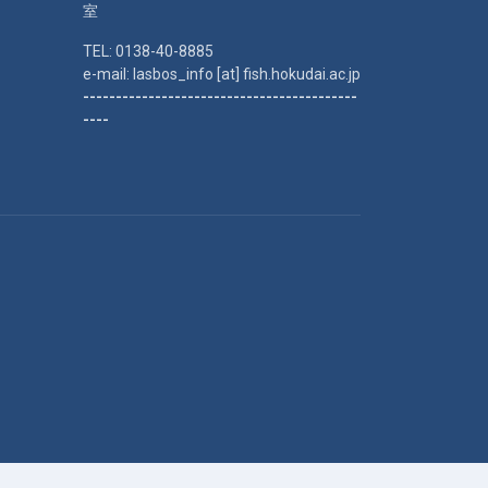
室
TEL: 0138-40-8885
e-mail: lasbos_info [at] fish.hokudai.ac.jp
------------------------------------------
----