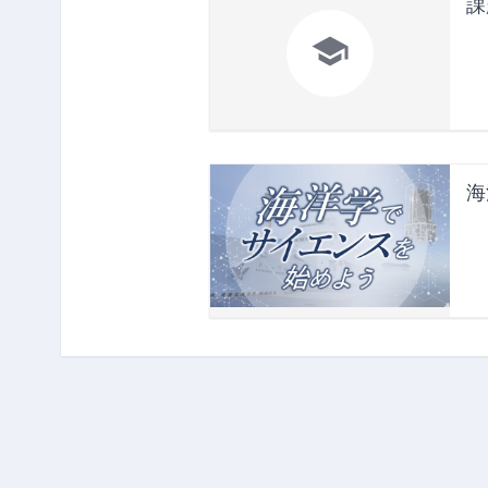
課

海