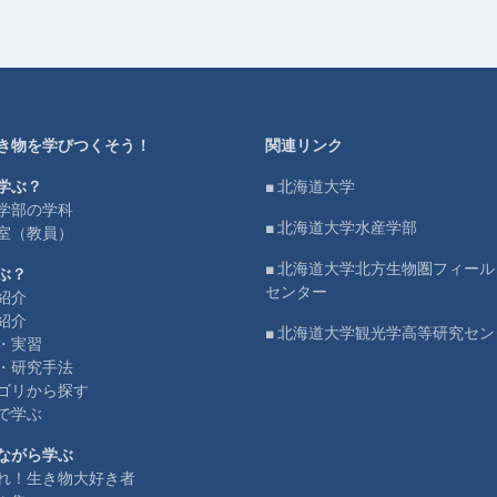
き物を学びつくそう！
関連リンク
学ぶ？
■ 北海道大学
学部の学科
■ 北海道大学水産学部
室（教員）
■ 北海道大学北方生物圏フィー
ぶ？
センター
紹介
紹介
■ 北海道大学観光学高等研究セン
・実習
・研究手法
ゴリから探す
で学ぶ
ながら学ぶ
れ！生き物大好き者