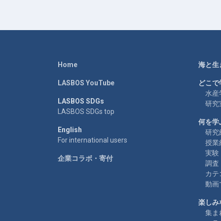
Home
海と生
LASBOS YouTube
どこで
水産
LASBOS SDGs
研究
LASBOS SDGs top
何を学
English
研究
For international users
授業
実験
企業コラボ・寄付
調査
カテ
動画
楽しみ
集ま