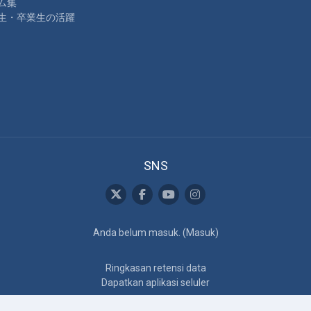
ム集
生・卒業生の活躍
SNS
Anda belum masuk. (
Masuk
)
Ringkasan retensi data
Dapatkan aplikasi seluler