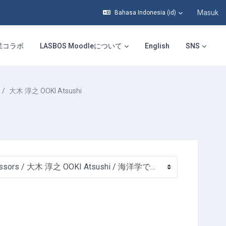
Masuk
Bahasa Indonesia ‎(id)‎
業コラボ
LASBOS Moodleについて
English
SNS
大木 淳之 OOKI Atsushi