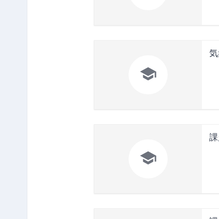
気

課
