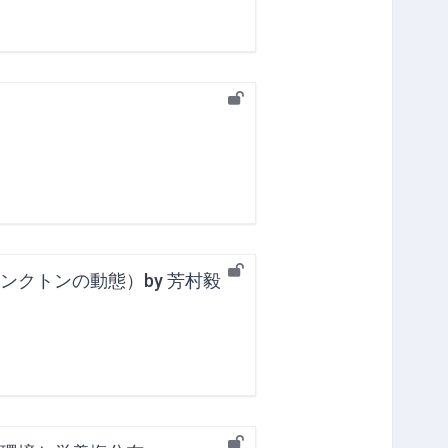
クトンの動態）by 芳村毅