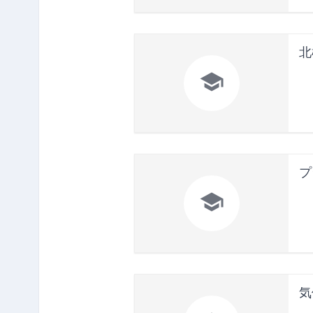
北

プ

気