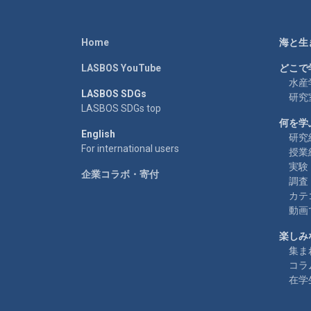
Home
海と生
LASBOS YouTube
どこで
水産
LASBOS SDGs
研究
LASBOS SDGs top
何を学
English
研究
For international users
授業
実験
企業コラボ・寄付
調査
カテ
動画
楽しみ
集ま
コラ
在学