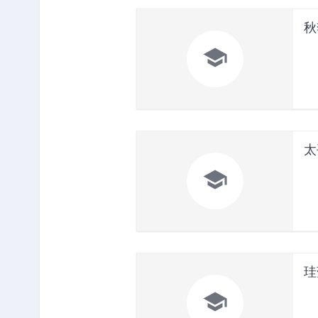
秋

太

珪
