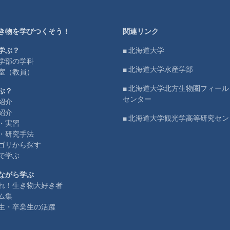
き物を学びつくそう！
関連リンク
学ぶ？
■ 北海道大学
学部の学科
■ 北海道大学水産学部
室（教員）
■ 北海道大学北方生物圏フィー
ぶ？
センター
紹介
紹介
■ 北海道大学観光学高等研究セン
・実習
・研究手法
ゴリから探す
で学ぶ
ながら学ぶ
れ！生き物大好き者
ム集
生・卒業生の活躍