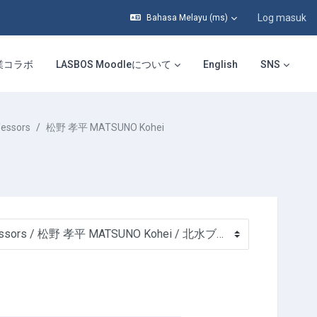
Log masuk
Bahasa Melayu ‎(ms)‎
業コラボ
LASBOS Moodleについて
English
SNS
essors
松野 孝平 MATSUNO Kohei