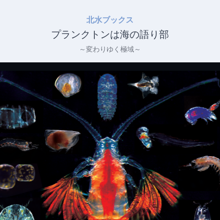
北水ブックス
プランクトンは海の語り部
～変わりゆく極域～