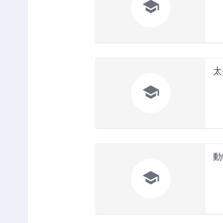

太

動
