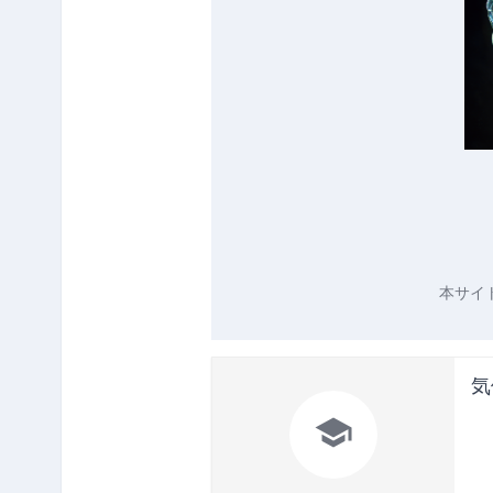
本サイ
気
