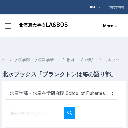
লগইন করুন
মাইন্ কনটেন্ট বাদ দিন
Side panel
More
পাঠ্যক্রমসমূহ
水産学部・水産科学研究院 School of Fisheries Sciences & Faculty of Fisheries Sciences
教員一覧 List of Professors
松野 孝平 MATSUNO Kohei
北水ブックス「プランクトンは海の語り部」
北水ブックス「プランクトンは海の語り部」
পাঠ্যক্রম বিভাগসমূহ
পাঠ্যক্রমসমূহ অনুসন্ধান
পাঠ্যক্রমসমূহ অনুসন্ধান