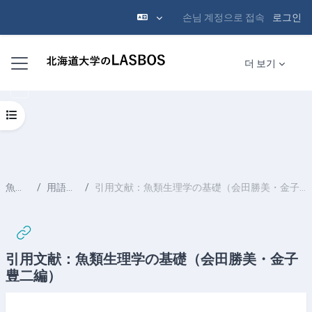
손님 계정으로 접속
로그인
메인 콘텐츠로 건너뛰기
측면 패널
더 보기
강의 목차 열기
魚の卵
用語解説
引用文献：魚類生理学の基礎（会田勝美・金子豊二編）
引用文献：魚類生理学の基礎（会田勝美・金子
豊二編）
완료 조건