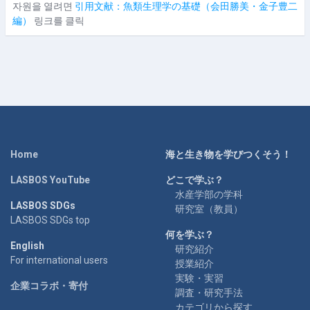
자원을 열려면
引用文献：魚類生理学の基礎（会田勝美・金子豊二
編）
링크를 클릭
Home
海と生き物を学びつくそう！
LASBOS YouTube
どこで学ぶ？
水産学部の学科
LASBOS SDGs
研究室（教員）
LASBOS SDGs top
何を学ぶ？
English
研究紹介
For international users
授業紹介
実験・実習
企業コラボ・寄付
調査・研究手法
カテゴリから探す