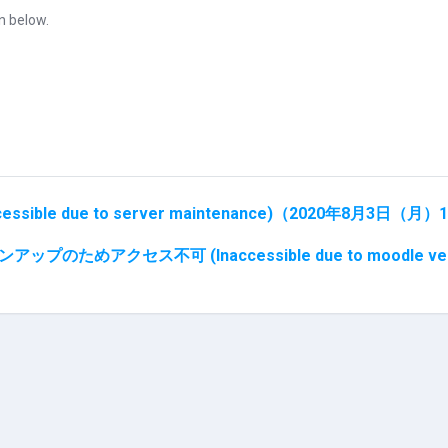
n below.
e due to server maintenance)（2020年8月3日（月）18
プのためアクセス不可 (Inaccessible due to moodle version up