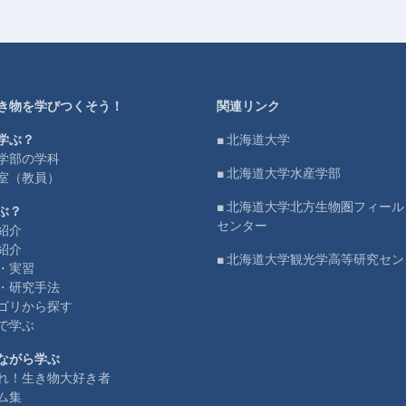
き物を学びつくそう！
関連リンク
学ぶ？
■ 北海道大学
学部の学科
■ 北海道大学水産学部
室（教員）
■ 北海道大学北方生物圏フィー
ぶ？
センター
紹介
紹介
■ 北海道大学観光学高等研究セン
・実習
・研究手法
ゴリから探す
で学ぶ
ながら学ぶ
れ！生き物大好き者
ム集