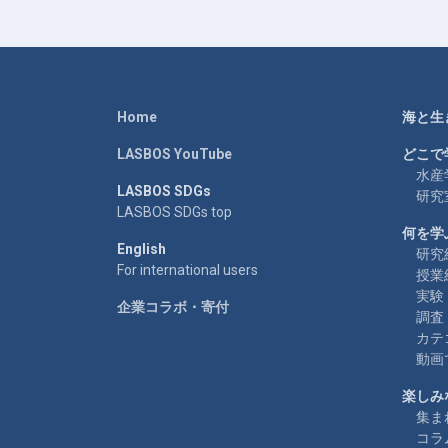
Home
海と生
LASBOS YouTube
どこで
水産
LASBOS SDGs
研究
LASBOS SDGs top
何を学
English
研究
For international users
授業
実験
企業コラボ・寄付
調査
カテ
動画
楽しみ
集ま
コラ