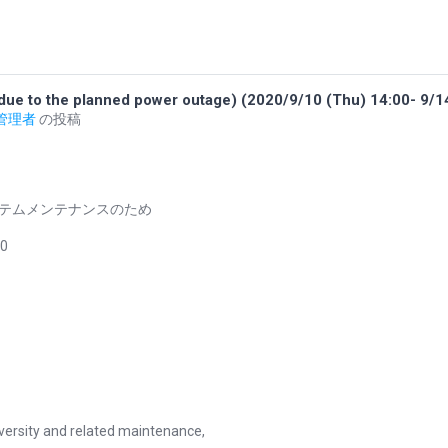
he planned power outage) (2020/9/10 (Thu) 14:00- 9/14
r 管理者
の投稿
テムメンテナンスのため
0
versity and related maintenance,