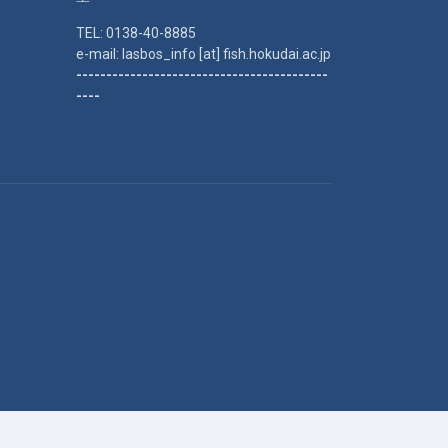
TEL: 0138-40-8885
e-mail: lasbos_info [at] fish.hokudai.ac.jp
------------------------------------------
----