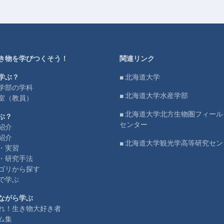
き物を学びつくそう！
関連リンク
学ぶ？
■ 北海道大学
学部の学科
■ 北海道大学水産学部
室（教員）
■ 北海道大学北方生物圏フィー
ぶ？
センター
紹介
紹介
■ 北海道大学観光学高等研究セン
・実習
・研究手法
ゴリから探す
で学ぶ
ながら学ぶ
れ！生き物大好き者
ム集