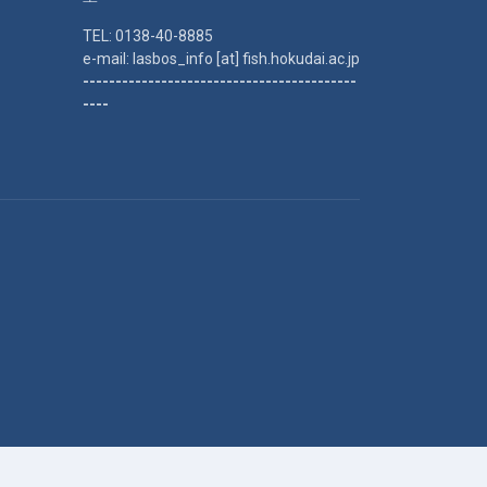
TEL: 0138-40-8885
e-mail: lasbos_info [at] fish.hokudai.ac.jp
------------------------------------------
----