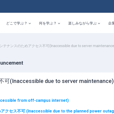
どこで学ぶ？
何を学ぶ？
楽しみながら学ぶ
企
ナンスのためアクセス不可(Inaccessible due to server maintenan
ncement
ssible due to server maintenan
e from off-campus internet)
可 (Inaccessible due to the planned power outage) (20