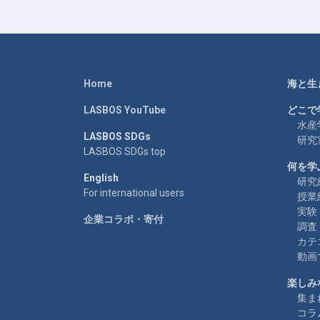
Home
海と生
LASBOS YouTube
どこで
水産
LASBOS SDGs
研究
LASBOS SDGs top
何を学
English
研究
For international users
授業
実験
企業コラボ・寄付
調査
カテ
動画
楽しみ
集ま
コラ