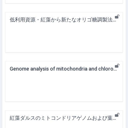
低利用資源・紅藻から新たなオリゴ糖調製法の開発
Genome analysis of mitochondria and chloroplast from red alga dulse and the relation of bioactivity
紅藻ダルスのミトコンドリアゲノムおよび葉緑体ゲノム解析と健康機能性