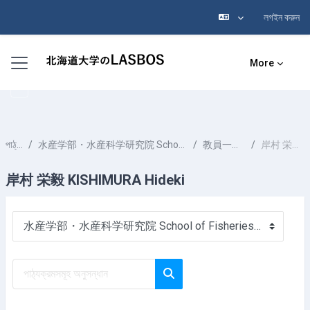
লগইন করুন
মাইন্ কনটেন্ট বাদ দিন
Side panel
More
পাঠ্যক্রমসমূহ
水産学部・水産科学研究院 School of Fisheries Sciences & Faculty of Fisheries Sciences
教員一覧 List of Professors
岸村 栄毅 KISHIMURA Hideki
岸村 栄毅 KISHIMURA Hideki
পাঠ্যক্রম বিভাগসমূহ
পাঠ্যক্রমসমূহ অনুসন্ধান
পাঠ্যক্রমসমূহ অনুসন্ধান