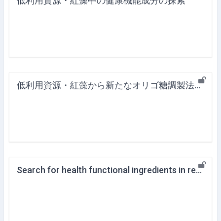
低利用資源・紅藻中の健康機能成分の探索
低利用資源・紅藻から新たなオリゴ糖調製法の開発2
Search for health functional ingredients in red algae, a low-use resource; a method for preparing new oligosaccharides