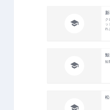
新
ク

ッ
れま
鯨
鯨

松
