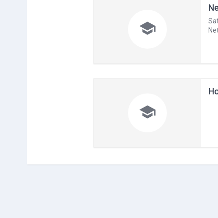
Ne
Sat

Net
Ho
