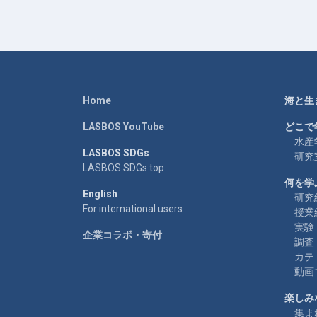
Home
海と生
LASBOS YouTube
どこで
水産
LASBOS SDGs
研究
LASBOS SDGs top
何を学
English
研究
For international users
授業
実験
企業コラボ・寄付
調査
カテ
動画
楽しみ
集ま