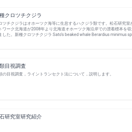
種クロツチクジラ
ロツチクジラはオホーツク海等に生息するハクジラ類です。松石研究室
トワーク北海道が2008年より北海道オホーツク海沿岸での漂着標本を収集
した。新種クロツチクジラ Sato’s beaked whale Berardius minimus sp. nov
類目視調査
類の目視調査，ライントランセクト法について，説明します。
石研究室研究紹介