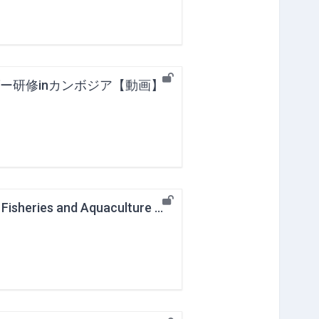
ー研修inカンボジア【動画】
Report of the Short Training Course of Sustainable Inland Fisheries and Aquaculture Management Leaders in Southeast Asia