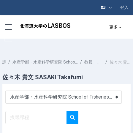
登入
跳至主內容
側板
更多
課程
水産学部・水産科学研究院 School of Fisheries Sciences & Faculty of Fisheries Sciences
教員一覧 List of Professors
佐々木 貴文 SASAKI Takafumi
佐々木 貴文 SASAKI Takafumi
課程類別
搜尋課程
搜尋課程