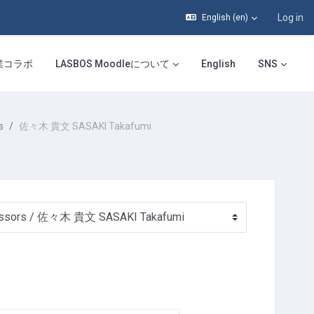
Log in
English ‎(en)‎
業コラボ
LASBOS Moodleについて
English
SNS
s
佐々木 貴文 SASAKI Takafumi