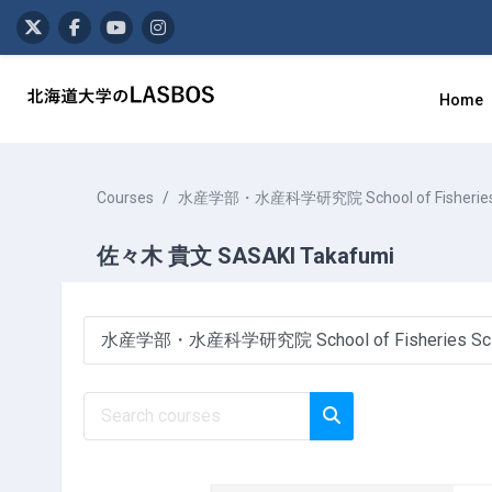
Skip to main content
Home
Courses
水産学部・水産科学研究院 School of Fisheries Scien
佐々木 貴文 SASAKI Takafumi
Course categories
Search courses
Search courses