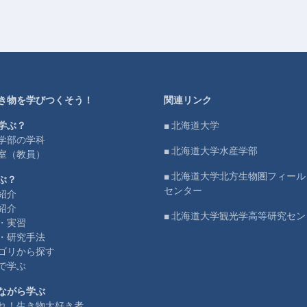
き物を学びつくそう！
関連リンク
学ぶ？
■ 北海道大学
学部の学科
■ 北海道大学水産学部
室（教員）
■ 北海道大学北方生物圏フィー
ぶ？
センター
紹介
紹介
■ 北海道大学観光学高等研究セン
・実習
・研究手法
ゴリから探す
で学ぶ
ながら学ぶ
れ！生き物大好き者