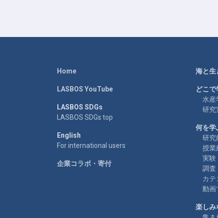
Home
海と生
LASBOS YouTube
どこで
水産
LASBOS SDGs
研究
LASBOS SDGs top
何を学
English
研究
For international users
授業
実験
企業コラボ・寄付
調査
カテ
動画
楽しみ
集ま