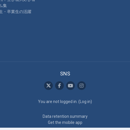
ム集
生・卒業生の活躍
SNS
You are not logged in. (
Log in
)
Data retention summary
Get the mobile app