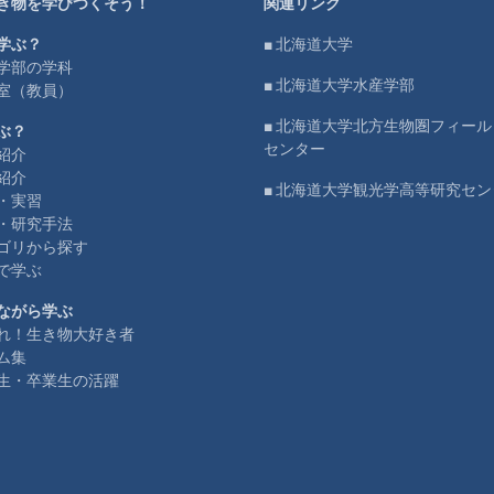
き物を学びつくそう！
関連リンク
学ぶ？
■ 北海道大学
学部の学科
■ 北海道大学水産学部
室（教員）
■ 北海道大学北方生物圏フィー
ぶ？
センター
紹介
紹介
■ 北海道大学観光学高等研究セン
・実習
・研究手法
ゴリから探す
で学ぶ
ながら学ぶ
れ！生き物大好き者
ム集
生・卒業生の活躍