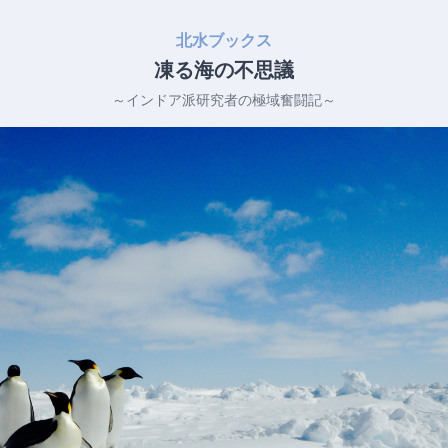
北水ブックス
凍る海の不思議
～インドア派研究者の極域奮闘記～