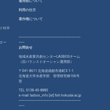
運用部について
利用の仕方
著作権について
ルド科学
------------------------------------------
ター
----
お問合せ
地域水産業共創センターLASBOSチーム
（旧バランスドオーシャン運用部）
〒041-8611 北海道函館市港町3-1-1
北海道大学水産学部 管理研究棟106号
室
TEL: 0138-40-8885
e-mail: lasbos_info [at] fish.hokudai.ac.jp
------------------------------------------
----