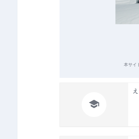
本サイ
え
