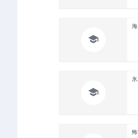
海

氷

怖