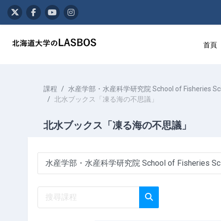
跳至主內容
首頁
課程
水産学部・水産科学研究院 School of Fisheries Sciences
北水ブックス「凍る海の不思議」
北水ブックス「凍る海の不思議」
課程類別
搜尋課程
搜尋課程