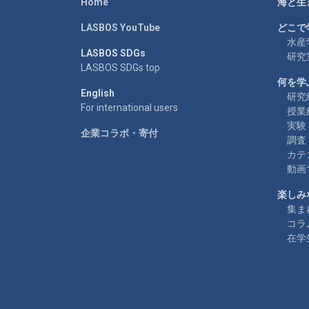
Home
海と生
LASBOS YouTube
どこで
水産
LASBOS SDGs
研究
LASBOS SDGs top
何を学
English
研究
For international users
授業
実験
企業コラボ・寄付
調査
カテ
動画
楽しみ
集ま
コラ
在学