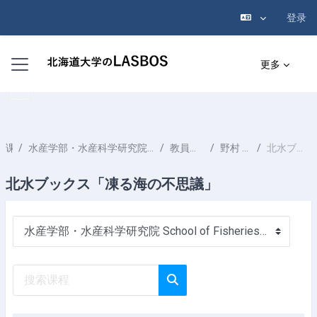
登录
跳到主要内容
停靠面板
更多
课程
水産学部・水産科学研究院 School of Fisheries Sciences & Faculty of Fisheries Sciences
教員一覧 List of Professors
野村 大樹 NOMURA Daiki
北水ブックス「凍る海の不思議」
北水ブックス「凍る海の不思議」
课程类别
搜索课程
搜索课程