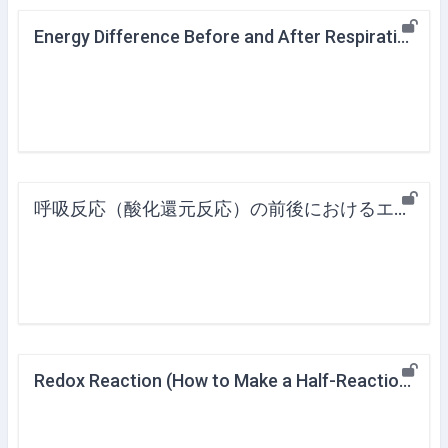
Energy Difference Before and After Respiration Reaction (Redox Reaction)
呼吸反応（酸化還元反応）の前後におけるエネルギー差）
Redox Reaction (How to Make a Half-Reaction Equation - Respiration Reaction)