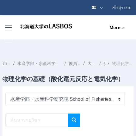
เข้าสู่ระบบ
ข้ามไปที่เนื้อหาหลัก
Side panel
More
รายวิชาทั้งหมด
水産学部・水産科学研究院 School of Fisheries Sciences & Faculty of Fisheries Sciences
教員一覧 List of Professors
大木 淳之 OOKI Atsushi
分析化学
物理化学の基礎（酸化還元反応と電気化学）
物理化学の基礎（酸化還元反応と電気化学）
ประเภทของรายวิชา
ค้นหารายวิชา
ค้นหารายวิชา