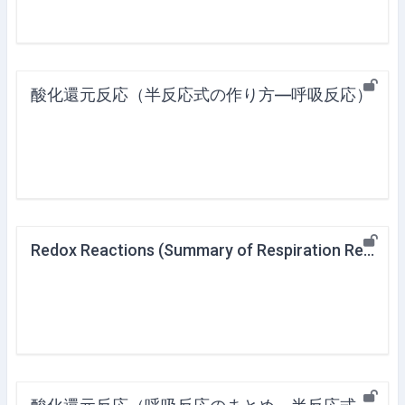
酸化還元反応（半反応式の作り方―呼吸反応）
Redox Reactions (Summary of Respiration Reactions, Generalization of Half-Reaction Equations)