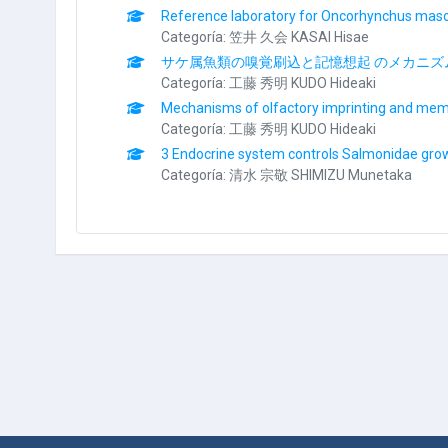
Reference laboratory for Oncorhynchus maso
Categoría:
笠井 久会 KASAI Hisae
サケ属魚類の嗅覚刷込と記憶想起 のメカニズ
Categoría:
工藤 秀明 KUDO Hideaki
Mechanisms of olfactory imprinting and memor
Categoría:
工藤 秀明 KUDO Hideaki
3 Endocrine system controls Salmonidae gro
Categoría:
清水 宗敬 SHIMIZU Munetaka