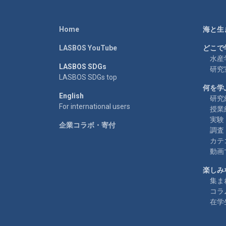
Home
海と生
LASBOS YouTube
どこで
水産
LASBOS SDGs
研究
LASBOS SDGs top
何を学
English
研究
For international users
授業
実験
企業コラボ・寄付
調査
カテ
動画
楽しみ
集ま
コラ
在学