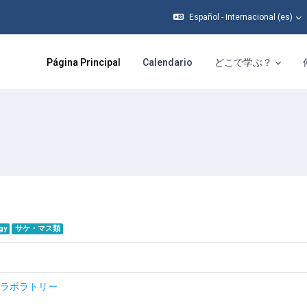
Español - Internacional ‎(es)‎
Página Principal
Calendario
どこで学ぶ？
gy
サケ・マス類
スラボラトリー