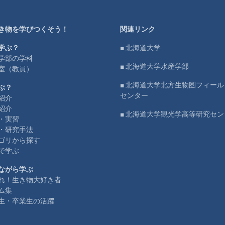
き物を学びつくそう！
関連リンク
学ぶ？
■ 北海道大学
学部の学科
■ 北海道大学水産学部
室（教員）
■ 北海道大学北方生物圏フィー
ぶ？
センター
紹介
紹介
■ 北海道大学観光学高等研究セン
・実習
・研究手法
ゴリから探す
で学ぶ
ながら学ぶ
れ！生き物大好き者
ム集
生・卒業生の活躍