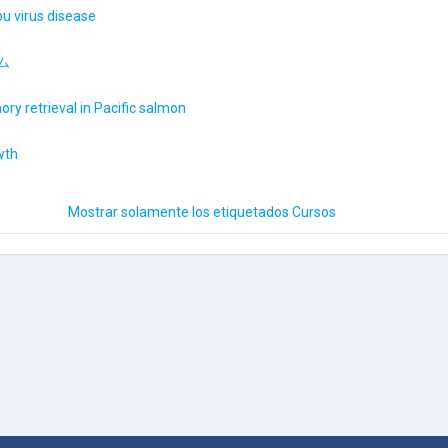
u virus disease
ム
y retrieval in Pacific salmon
wth
Mostrar solamente los etiquetados Cursos