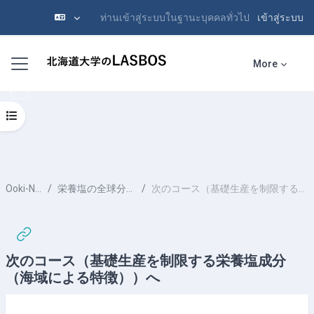
ท่านเข้าสู่ระบบในฐานะบุคคลทั่วไป
เข้าสู่ระบบ
ข้ามไปที่เนื้อหาหลัก
Side panel
More
Open course index
Ooki-Nutrient-6
栄養塩の全球分布（ケイ酸の相違）
次のコース（基礎生産を制限する栄養塩成分（海域による特徴））へ
次のコース（基礎生産を制限する栄養塩成分
（海域による特徴））へ
Completion requirements