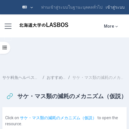
ท่านเข้าสู่ระบบในฐานะบุคคลทั่วไป
เข้าสู่ระบบ
ข้ามไปที่เนื้อหาหลัก
Side panel
More
Open course index
サケ科魚ヘルペスウイルス病
おすすめコース
サケ・マス類の減耗のメカニズム（仮説）
サケ・マス類の減耗のメカニズム（仮説）
Completion requirements
Click on
サケ・マス類の減耗のメカニズム（仮説）
to open the
resource.