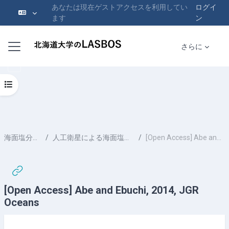
あなたは現在ゲストアクセスを利用してい
ログイ
ます
ン
メインコンテンツへスキップする
サイドパネル
さらに
コースインデックスを開く
海面塩分に関する研究
人工衛星による海面塩分計測 ～精度評価の研究～
[Open Access] Abe and Ebuchi, 2014, JGR Oceans
[Open Access] Abe and Ebuchi, 2014, JGR
Oceans
完了要件