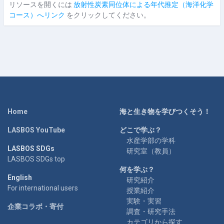
リソースを開くには
放射性炭素同位体による年代推定（海洋化学
コース）へリンク
をクリックしてください。
Home
海と生き物を学びつくそう！
LASBOS YouTube
どこで学ぶ？
水産学部の学科
LASBOS SDGs
研究室（教員）
LASBOS SDGs top
何を学ぶ？
English
研究紹介
For international users
授業紹介
実験・実習
企業コラボ・寄付
調査・研究手法
カテゴリから探す