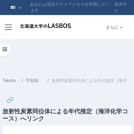
あなたは現在ゲストアクセスを利用してい
ログイ
ます
ン
メインコンテンツへスキップする
サイドパネル
さらに
コースインデックスを開く
Takata-RN-2
宇宙線生成核種
放射性炭素同位体による年代推定（海洋化学コース）へリンク
放射性炭素同位体による年代推定（海洋化学コ
ース）へリンク
完了要件