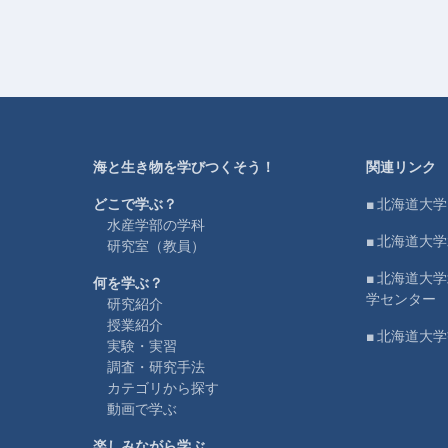
海と生き物を学びつくそう！
関連リンク
どこで学ぶ？
■ 北海道大学
水産学部の学科
■ 北海道大
研究室（教員）
■ 北海道大
何を学ぶ？
学センター
研究紹介
授業紹介
■ 北海道大
実験・実習
調査・研究手法
カテゴリから探す
動画で学ぶ
楽しみながら学ぶ