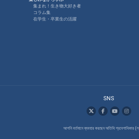
集まれ！生き物大好き者
コラム集
在学生・卒業生の活躍
SNS
আপনি বর্তমানে ব্যবহার করছেন অতিথি প্রবেশাধিকার (
ল