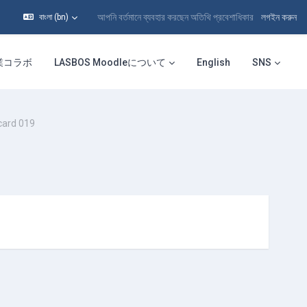
আপনি বর্তমানে ব্যবহার করছেন অতিথি প্রবেশাধিকার
লগইন করুন
বাংলা ‎(bn)‎
業コラボ
LASBOS Moodleについて
English
SNS
ard 019