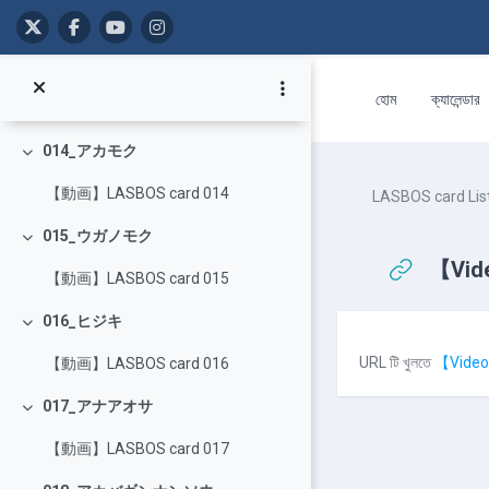
【動画】LASBOS card 012
মাইন্ কনটেন্ট বাদ দিন
013_マコンブ
Collapse
হোম
ক্যালেন্ডার
【動画】LASBOS card 013
014_アカモク
Collapse
【動画】LASBOS card 014
LASBOS card Lis
015_ウガノモク
Collapse
【Vid
【動画】LASBOS card 015
016_ヒジキ
Collapse
Completion r
URL টি খুলতে
【Video
【動画】LASBOS card 016
017_アナアオサ
Collapse
【動画】LASBOS card 017