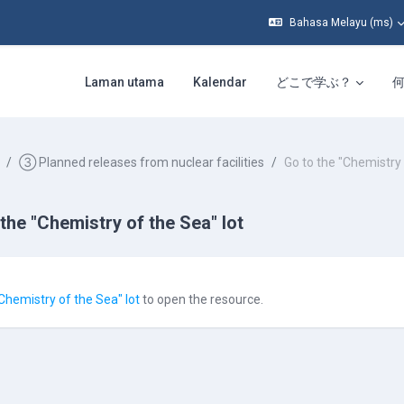
Bahasa Melayu ‎(ms)‎
Laman utama
Kalendar
どこで学ぶ？
③ Planned releases from nuclear facilities
Go to the "Chemistry 
the "Chemistry of the Sea" lot
equirements
"Chemistry of the Sea" lot
to open the resource.