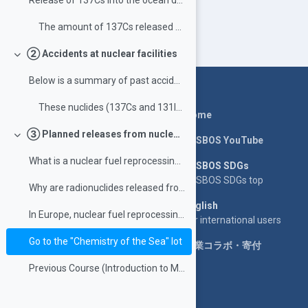
Release of 137Cs into the ocean due to atmospheri...
The amount of 137Cs released by nuclear tests is ...
② Accidents at nuclear facilities
Tutup
Below is a summary of past accidents at nuclear fa...
These nuclides (137Cs and 131I) are derived from ...
Home
③ Planned releases from nuclear facilities
LASBOS YouTube
Tutup
What is a nuclear fuel reprocessing facility? Nucl...
LASBOS SDGs
LASBOS SDGs top
Why are radionuclides released from nuclear fuel r...
English
In Europe, nuclear fuel reprocessing facilities ar...
For international users
Go to the "Chemistry of the Sea" lot
企業コラボ・寄付
Previous Course (Introduction to Marine Sediment Observation)