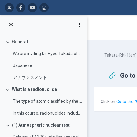
Langkau ke kandungan utama
General
Tutup
We are inviting Dr. Hyoe Takada of the Institute o...
Takata-RN-1(en)
Japanese
Go to 
アナウンスメント
What is a radionuclide
Tutup
Completion r
The type of atom classified by the number of proto...
Click on
Go to the 
In this course, radionuclides include man-made rad...
(1) Atmospheric nuclear test
Tutup