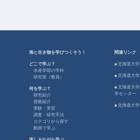
海と生き物を学びつくそう！
関連リンク
どこで学ぶ？
■ 北海道大学
水産学部の学科
■ 北海道大
研究室（教員）
■ 北海道大
何を学ぶ？
学センター
研究紹介
授業紹介
■ 北海道大
実験・実習
調査・研究手法
カテゴリから探す
動画で学ぶ
楽しみながら学ぶ