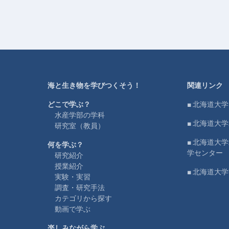
海と生き物を学びつくそう！
関連リンク
どこで学ぶ？
■ 北海道大学
水産学部の学科
■ 北海道大
研究室（教員）
■ 北海道大
何を学ぶ？
学センター
研究紹介
授業紹介
■ 北海道大
実験・実習
調査・研究手法
カテゴリから探す
動画で学ぶ
楽しみながら学ぶ