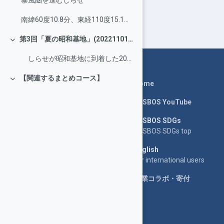
暴風圏を進むしらせ
南緯60度10.8分、東経110度15.1分で初視認した氷山
第3回「夏の昭和基地」(20221101掲載)
Collapse
しらせが昭和基地に到着した2021年の12月中旬頃は、南半球の南極では夏の時期でした。一般に南極と...
【関連するまとめコース】
Collapse
Home
LASBOS YouTube
LASBOS SDGs
LASBOS SDGs top
English
For international users
企業コラボ・寄付