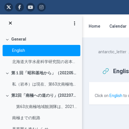
Skip to main content
Home
Calendar
General
Collapse
English
antarctic_letter
北海道大学水産科学研究院の岩本勉之客員准教授からの寄稿を連載します。
Engli
第１回「昭和基地から」（20220519掲載）
Collapse
私（岩本）は現在、第63次南極地域観測隊の越冬隊員として、南極の昭和基地で越冬生活を送っています。日...
Completion r
第2回「南極への道のり」(20220727掲載)
Click on
English
to 
Collapse
第63次南極地域観測隊は、2021年10月28日から2週間の新型コロナウイルス感染症対策の隔離を経...
南極までの航路