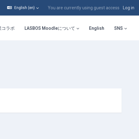
You are currently using guest access
Log in
English ‎(en)‎
業コラボ
LASBOS Moodleについて
English
SNS