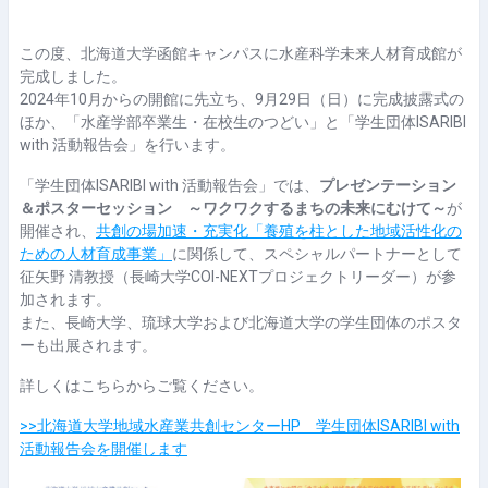
完了要件
この度、北海道⼤学函館キャンパスに⽔産科学未来⼈材育成館が
完成しました。
2024年10⽉からの開館に先⽴ち、9⽉29⽇（⽇）に完成披露式の
ほか、「⽔産学部卒業⽣・在校⽣のつどい」と「学⽣団体ISARIBI
with 活動報告会」を⾏います。
「学⽣団体ISARIBI with 活動報告会」では、
プレゼンテーション
＆ポスターセッション ～ワクワクするまちの未来にむけて～
が
開催され、
共創の場加速・充実化「養殖を柱とした地域活性化の
ための人材育成事業」
に関係して、スペシャルパートナーとして
征矢野 清教授（長崎大学COI-NEXTプロジェクトリーダー）が参
加されます。
また、長崎大学、琉球大学および北海道大学の学生団体のポスタ
ーも出展されます。
詳しくはこちらからご覧ください。
>>北海道大学地域水産業共創センターHP 学生団体ISARIBI with
活動報告会を開催します