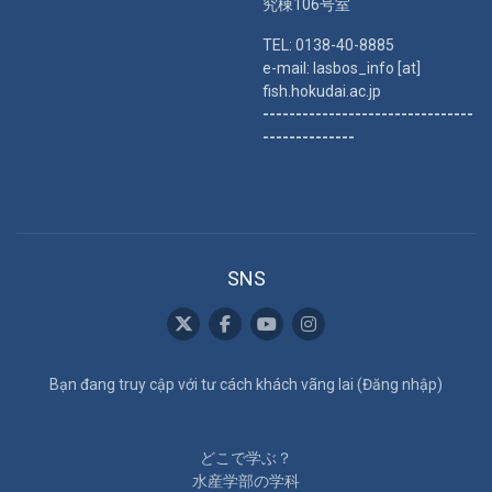
究棟106号室
TEL: 0138-40-8885
e-mail: lasbos_info [at]
fish.hokudai.ac.jp
--------------------------------
--------------
SNS
Bạn đang truy cập với tư cách khách vãng lai (
Đăng nhập
)
どこで学ぶ？
水産学部の学科