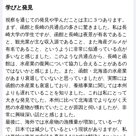
学びと発見
視
察を通じての発見や学んだことは主に３つあります。
まず、函館と長崎の共通点の多さに驚きました。私は長
崎大学の学生ですが、函館と長崎は夜景が有名であるこ
と、観光業が主な
収入源であること、また海産グルメが
有名であること、というように非常に似通っている点が
多いなと感じました。このような共通点から、長崎と函
館は、水産業の復興について協力し合えることがあるの
ではないかと感じました。また、函館・北海道の水産業
があまり衰退していないと思っていましたが、実際には
函館の水産業も衰退しており、養殖事業に関しては本州
よりも遅れていることを知りました。これは私にとって
大きな発見でした。本州に比べて北海道でよりながく天
然の水産物が獲れていたことが原因と伺いましたが、非
常に興味深い話だと感じました。
最後に、海外では水産物の漁獲量が増加している一方
で、日本では減少しているという現状がありますが、私