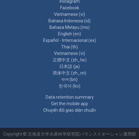
Instagram
Facebook
Vietnamese ‎(vi)‎
Bahasa Indonesia ‎(id)‎
Bahasa Melayu ‎(ms)‎
English ‎(en)‎
Español - Internacional ‎(es)‎
Thai ‎(th)‎
Vietnamese ‎(vi)‎
正體中文 ‎(zh_tw)‎
日本語 ‎(ja)‎
简体中文 ‎(zh_cn)‎
বাংলা ‎(bn)‎
한국어 ‎(ko)‎
Data retention summary
Get the mobile app
Chuyển đổi giao diện chuẩn
Copyright © 北海道大学水産科学研究院バランスドオーシャン運用部