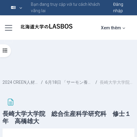
Bạn đang truy cập với tư cách khách
Đăng
vãng lai
nhập
Chuyển tới nội dung chính
Bảng điều khiển cạnh
Xem thêm
Mở chỉ số ngăn của khóa học
2024 CREEN人材育成カリキュラム スポット参加レポート
6月18日 「サーモン養殖生け簀見学研修1・収穫期」、「サーモン加工工場見学」
長崎大学大学院 総合生産科学研究科 修士１年 高橋雄大
長崎大学大学院 総合生産科学研究科 修士１
年 高橋雄大
Các yêu cầu hoàn thành