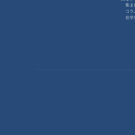
集ま
コラ
在学