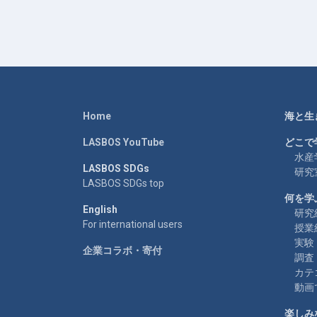
Home
海と生
LASBOS YouTube
どこで
水産
LASBOS SDGs
研究
LASBOS SDGs top
何を学
English
研究
For international users
授業
実験
企業コラボ・寄付
調査
カテ
動画
楽しみ