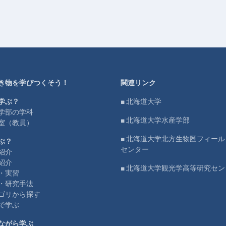
き物を学びつくそう！
関連リンク
学ぶ？
■ 北海道大学
学部の学科
■ 北海道大学水産学部
室（教員）
■ 北海道大学北方生物圏フィー
ぶ？
センター
紹介
紹介
■ 北海道大学観光学高等研究セン
・実習
・研究手法
ゴリから探す
で学ぶ
ながら学ぶ