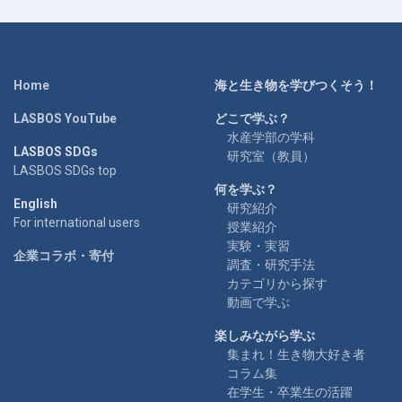
Home
海と生き物を学びつくそう！
LASBOS YouTube
どこで学ぶ？
水産学部の学科
LASBOS SDGs
研究室（教員）
LASBOS SDGs top
何を学ぶ？
English
研究紹介
For international users
授業紹介
実験・実習
企業コラボ・寄付
調査・研究手法
カテゴリから探す
動画で学ぶ
楽しみながら学ぶ
集まれ！生き物大好き者
コラム集
在学生・卒業生の活躍