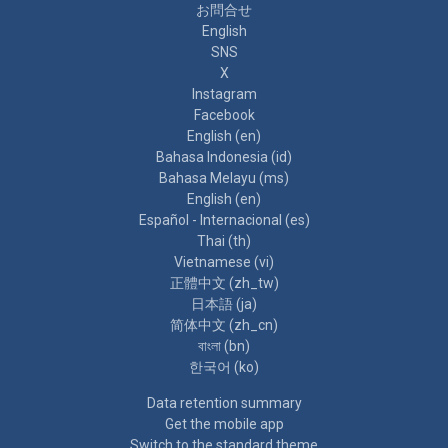
お問合せ
English
SNS
X
Instagram
Facebook
English ‎(en)‎
Bahasa Indonesia ‎(id)‎
Bahasa Melayu ‎(ms)‎
English ‎(en)‎
Español - Internacional ‎(es)‎
Thai ‎(th)‎
Vietnamese ‎(vi)‎
正體中文 ‎(zh_tw)‎
日本語 ‎(ja)‎
简体中文 ‎(zh_cn)‎
বাংলা ‎(bn)‎
한국어 ‎(ko)‎
Data retention summary
Get the mobile app
Switch to the standard theme