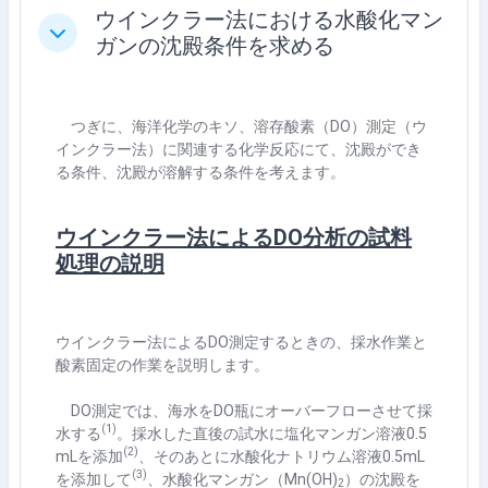
ウインクラー法における水酸化マン
Tutup
ガンの沈殿条件を求める
つぎに、海洋化学のキソ、溶存酸素（
DO
）測定（ウ
インクラー法）に関連する化学反応にて、沈殿ができ
る条件、沈殿が溶解する条件を考えます。
ウインクラー法によるDO分析の試料
処理の説明
ウインクラー法によるDO測定するときの、採水作業と
酸素固定の作業を説明します。
DO
測定では、海水を
DO
瓶にオーバーフローさせて採
(1)
水する
。採水した直後の試水に塩化マンガン溶液
0.5
(2)
mL
を添加
、そのあとに水酸化ナトリウム溶液
0.5mL
(3)
を添加して
、水酸化マンガン（
Mn(OH)
）の沈殿を
2