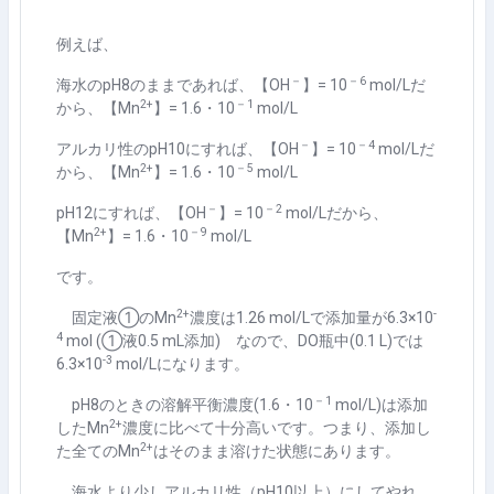
例えば、
－
－
6
海水の
pH8
のままであれば、【
OH
】
= 10
mol/L
だ
2+
－
1
から、【
Mn
】
= 1.6
・
10
mol/L
－
－
4
アルカリ性の
pH10
にすれば、【
OH
】
= 10
mol/L
だ
2+
－
5
から、【
Mn
】
= 1.6
・
10
mol/L
－
－
2
pH12
にすれば、【
OH
】
= 10
mol/L
だから、
2+
－
9
【
Mn
】
= 1.6
・
10
mol/L
です。
2+
-
固定液①の
Mn
濃度は
1.26 mol/L
で添加量が
6.3
×
10
4
mol (
①液
0.5 mL
添加
)
なので、
DO
瓶中
(0.1 L)
では
-3
6.3
×
10
mol/L
になります。
－
1
pH8
のときの溶解平衡濃度
(1.6
・
10
mol/L)
は添加
2+
した
Mn
濃度に比べて十分高いです。つまり、添加し
2+
た全ての
Mn
はそのまま溶けた状態にあります。
海水より少しアルカリ性（
pH10
以上）にしてやれ