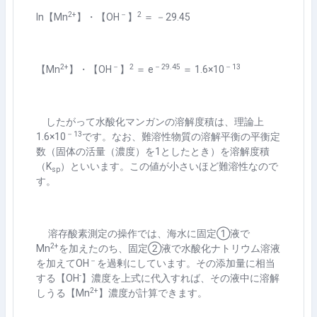
2+
－
2
ln
【
Mn
】・【
OH
】
＝ －
29.45
2+
－
2
－
29.45
－
13
【
Mn
】・【
OH
】
＝
e
＝
1.6×10
したがって水酸化マンガンの溶解度積は、理論上
－
13
1.6×10
です。なお、難溶性物質の溶解平衡の平衡定
数（固体の活量（濃度）を
1
としたとき）を溶解度積
（
K
）といいます。この値が小さいほど難溶性なので
sp
す。
溶存酸素測定の操作では、海水に固定①液で
2+
Mn
を加えたのち、固定②液で水酸化ナトリウム溶液
－
を加えて
OH
を過剰にしています。その添加量に相当
-
する【
OH
】濃度を上式に代入すれば、その液中に溶解
2+
しうる【
Mn
】濃度が計算できます。