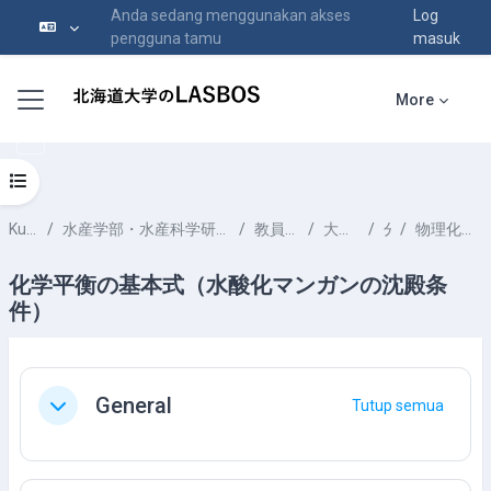
Anda sedang menggunakan akses
Log
pengguna tamu
masuk
Langkau ke kandungan utama
Side panel
More
Open course index
Kursus-kursus
水産学部・水産科学研究院 School of Fisheries Sciences & Faculty of Fisheries Sciences
教員一覧 List of Professors
大木 淳之 OOKI Atsushi
分析化学
物理化学の基礎（化学平衡の条件式）
化学平衡の基本式（水酸化マンガンの沈殿条
件）
Section outline
General
Tutup semua
Tutup