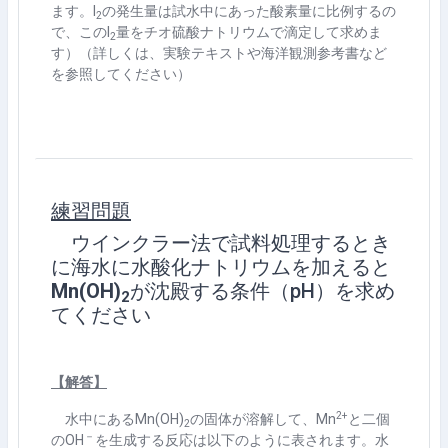
ます。
I
の発生量は試水中にあった酸素量に比例するの
2
で、この
I
量をチオ硫酸ナトリウムで滴定して求めま
2
す）（詳しくは、実験テキストや海洋観測参考書など
を参照してください）
練習問題
ウインクラー法で試料処理するとき
に海水に水酸化ナトリウムを加えると
Mn(OH)
が沈殿する条件（pH）を求め
2
てください
【解答】
2+
水中にある
Mn(OH)
の固体が溶解して、
Mn
と二個
2
－
の
OH
を生成する反応は以下のように表されます。水