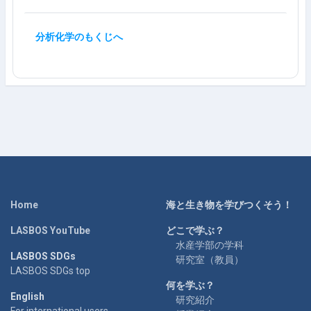
分析化学のもくじへ
Home
海と生き物を学びつくそう！
LASBOS YouTube
どこで学ぶ？
水産学部の学科
LASBOS SDGs
研究室（教員）
LASBOS SDGs top
何を学ぶ？
English
研究紹介
For international users