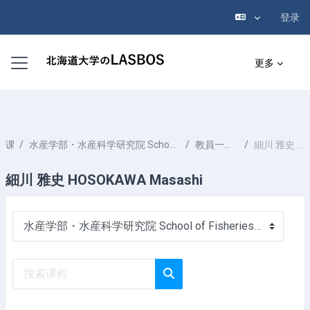
登录
跳到主要内容
停靠面板
更多
课程
水産学部・水産科学研究院 School of Fisheries Sciences & Faculty of Fisheries Sciences
教員一覧 List of Professors
細川 雅史 HOSOKAWA Masashi
細川 雅史 HOSOKAWA Masashi
课程类别
搜索课程
搜索课程