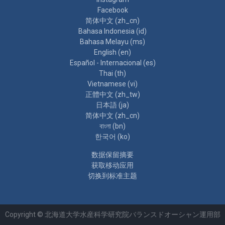
Facebook
简体中文 ‎(zh_cn)‎
Bahasa Indonesia ‎(id)‎
Bahasa Melayu ‎(ms)‎
English ‎(en)‎
Español - Internacional ‎(es)‎
Thai ‎(th)‎
Vietnamese ‎(vi)‎
正體中文 ‎(zh_tw)‎
日本語 ‎(ja)‎
简体中文 ‎(zh_cn)‎
বাংলা ‎(bn)‎
한국어 ‎(ko)‎
‎数据保留摘要‎
获取移动应用
切换到标准主题
Copyright © 北海道大学水産科学研究院バランスドオーシャン運用部