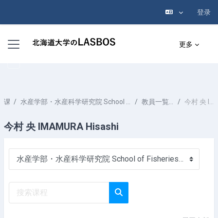
登录
跳到主要内容
停靠面板
更多
课程
水産学部・水産科学研究院 School of Fisheries Sciences & Faculty of Fisheries Sciences
教員一覧 List of Professors
今村 央 IMAMURA Hisashi
今村 央 IMAMURA Hisashi
课程类别
搜索课程
搜索课程