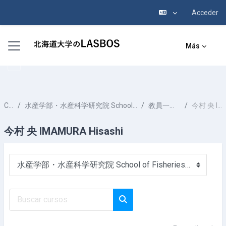
Acceder
Salta al contenido principal
Panel lateral
Más
Cursos
水産学部・水産科学研究院 School of Fisheries Sciences & Faculty of Fisheries Sciences
教員一覧 List of Professors
今村 央 IMAMURA Hisashi
今村 央 IMAMURA Hisashi
Categorías
Buscar cursos
Buscar cursos