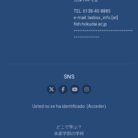
TEL: 0138-40-8885
e-mail: lasbos_info [at]
fish.hokudai.ac.jp
--------------------------------
--------------
SNS
Usted no se ha identificado. (
Acceder
)
どこで学ぶ？
水産学部の学科