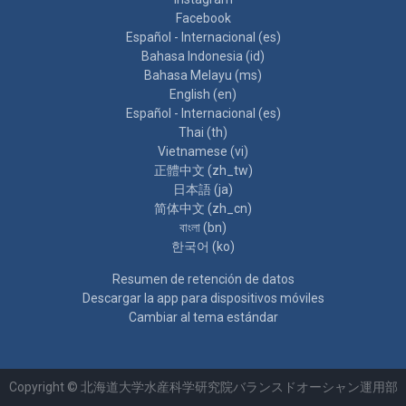
Facebook
Español - Internacional ‎(es)‎
Bahasa Indonesia ‎(id)‎
Bahasa Melayu ‎(ms)‎
English ‎(en)‎
Español - Internacional ‎(es)‎
Thai ‎(th)‎
Vietnamese ‎(vi)‎
正體中文 ‎(zh_tw)‎
日本語 ‎(ja)‎
简体中文 ‎(zh_cn)‎
বাংলা ‎(bn)‎
한국어 ‎(ko)‎
Resumen de retención de datos
Descargar la app para dispositivos móviles
Cambiar al tema estándar
Copyright © 北海道大学水産科学研究院バランスドオーシャン運用部