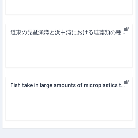
道東の琵琶瀬湾と浜中湾における珪藻類の種組成の空間変動
Fish take in large amounts of microplastics through their prey -Uncovering the spillover effects of microplastic pollution through the food chain-