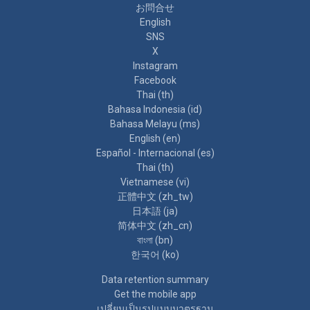
お問合せ
English
SNS
X
Instagram
Facebook
Thai ‎(th)‎
Bahasa Indonesia ‎(id)‎
Bahasa Melayu ‎(ms)‎
English ‎(en)‎
Español - Internacional ‎(es)‎
Thai ‎(th)‎
Vietnamese ‎(vi)‎
正體中文 ‎(zh_tw)‎
日本語 ‎(ja)‎
简体中文 ‎(zh_cn)‎
বাংলা ‎(bn)‎
한국어 ‎(ko)‎
Data retention summary
Get the mobile app
เปลี่ยนเป็นรูปแบบมาตรฐาน