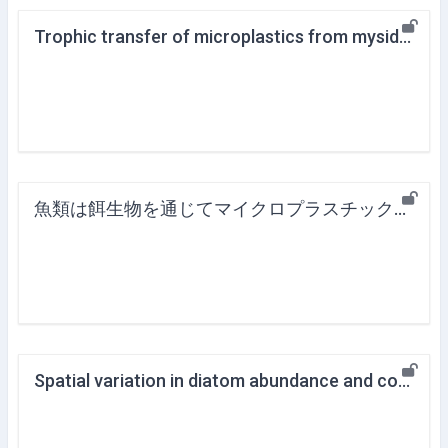
Trophic transfer of microplastics from mysids to fish greatly exceeds direct ingestion from the water column
魚類は餌生物を通じてマイクロプラスチックを大量に取り込む ～マイクロプラスチック汚染の食物連鎖を通じた波及効果を解明～
Spatial variation in diatom abundance and composition in Biwase Bay and Hamanaka Bay (Eastern Hokkaido, Japan), with reference to environmental features