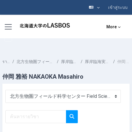
เข้าสู่ระบบ
ข้ามไปที่เนื้อหาหลัก
Side panel
More
รายวิชาทั้งหมด
北方生物圏フィールド科学センター Field Science Center for Northern Biosphere
厚岸臨海実験所 Akkeshi Marine Station
厚岸臨海実験所の教員 Faculty at Akkeshi Marine Station
仲岡 雅裕 NAKAOKA Masahiro
仲岡 雅裕 NAKAOKA Masahiro
ประเภทของรายวิชา
ค้นหารายวิชา
ค้นหารายวิชา