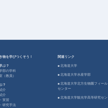
き物を学びつくそう！
関連リンク
学ぶ？
■ 北海道大学
学部の学科
■ 北海道大学水産学部
室（教員）
■ 北海道大学北方生物圏フィー
ぶ？
センター
紹介
紹介
■ 北海道大学観光学高等研究セン
・実習
・研究手法