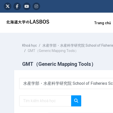
Chuyển tới nội dung chính
Trang chủ
Khoá học
水産学部・水産科学研究院 School of Fisheries Scie
GMT（Generic Mapping Tools）
GMT（Generic Mapping Tools）
Danh mục khoá học
Tìm kiếm khoá học
Tìm kiếm khoá học