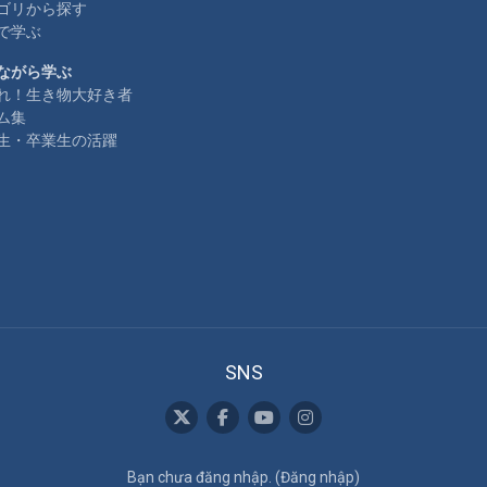
ゴリから探す
で学ぶ
ながら学ぶ
れ！生き物大好き者
ム集
生・卒業生の活躍
SNS
Bạn chưa đăng nhập. (
Đăng nhập
)