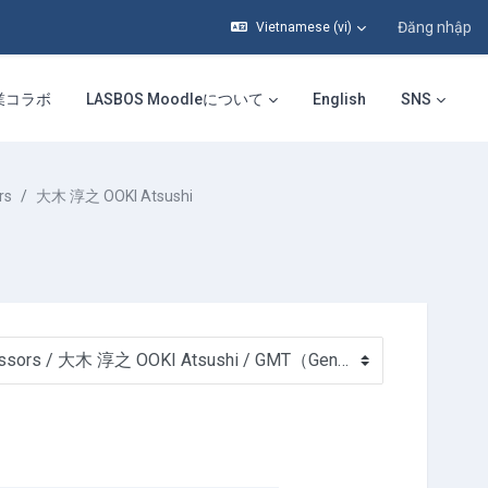
Đăng nhập
Vietnamese ‎(vi)‎
業コラボ
LASBOS Moodleについて
English
SNS
rs
大木 淳之 OOKI Atsushi