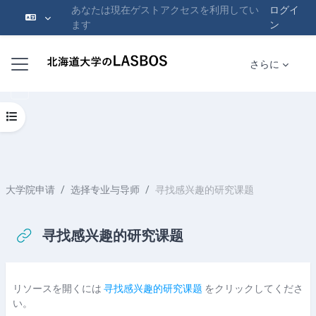
あなたは現在ゲストアクセスを利用してい
ログイ
ます
ン
メインコンテンツへスキップする
サイドパネル
さらに
コースインデックスを開く
大学院申请
选择专业与导师
寻找感兴趣的研究课题
寻找感兴趣的研究课题
完了要件
リソースを開くには
寻找感兴趣的研究课题
をクリックしてくださ
い。