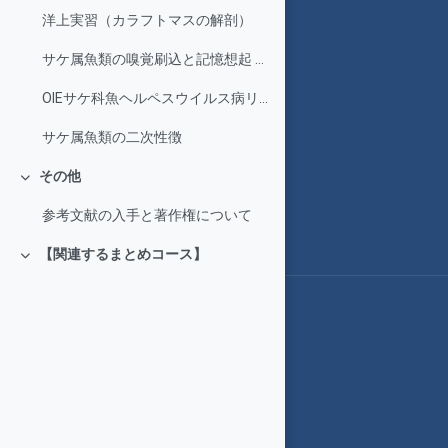
洋上実習（カラフトマスの解剖）
サケ属魚類の嗅覚刷込と記憶想起 のメカニズム
OIEサケ科魚ヘルペスウイルス病リファレンスラボラトリー
サケ属魚類の二次性徴
その他
折りたたむ
参考文献の入手と著作権について
【関連するまとめコース】
折りたたむ