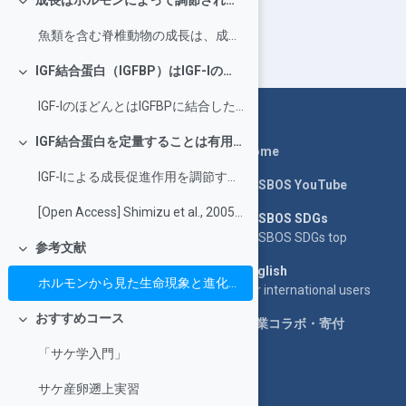
成長はホルモンによって調節されている
折りたたむ
魚類を含む脊椎動物の成長は、成長ホルモン（GH）とインスリン様成長因子（IGF）-Iによって主に調節...
IGF結合蛋白（IGFBP）はIGF-Iの活性を調節している
折りたたむ
IGF-IのほどんとはIGFBPに結合した状態で存在します。IGFBPは、IGF-Iが受容体に結合す...
IGF結合蛋白を定量することは有用である
折りたたむ
Home
IGF-Iによる成長促進作用を調節するIGFBPですが、サケ科魚類の血中には主に3タイプが存在します...
LASBOS YouTube
[Open Access] Shimizu et al., 2005, Journal of Endocrinology
LASBOS SDGs
LASBOS SDGs top
参考文献
折りたたむ
English
ホルモンから見た生命現象と進化シリーズIII「成長･成熟・性決定−継−」
For international users
おすすめコース
企業コラボ・寄付
折りたたむ
「サケ学入門」
サケ産卵遡上実習