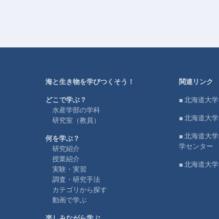
海と生き物を学びつくそう！
関連リンク
どこで学ぶ？
■ 北海道大学
水産学部の学科
■ 北海道大
研究室（教員）
■ 北海道大
何を学ぶ？
学センター
研究紹介
授業紹介
■ 北海道大
実験・実習
調査・研究手法
カテゴリから探す
動画で学ぶ
楽しみながら学ぶ