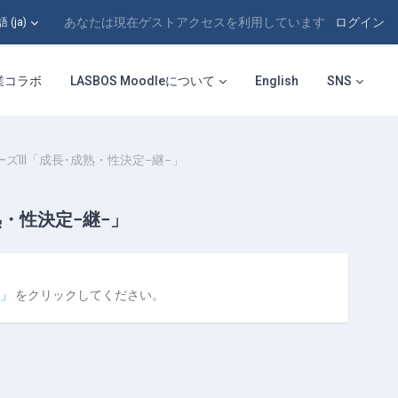
あなたは現在ゲストアクセスを利用しています
ログイン
‎(ja)‎
業コラボ
LASBOS Moodleについて
English
SNS
III「成長･成熟・性決定−継−」
熟・性決定−継−」
−」
をクリックしてください。