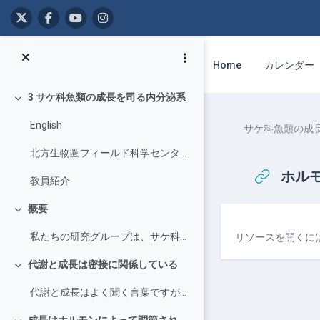
メインコンテンツへスキップする
Home
カレンダー
3 サケ科魚類の成長を司る内分泌系
折りたたむ
English
サケ科魚類の成
北方生物圏フィールド科学センター・清水研究室の紹介です
ホルモ
教員紹介
概要
折りたたむ
完了要件
私たちの研究グループは、サケ科魚類の成長がホルモンによってどのように調節されているのかを調べています...
リソースを開くに
代謝と成長は密接に関係している
折りたたむ
代謝と成長はよく聞く言葉ですが、両者の関係は下の図のようになっています。代謝は、エネルギーを消費して...