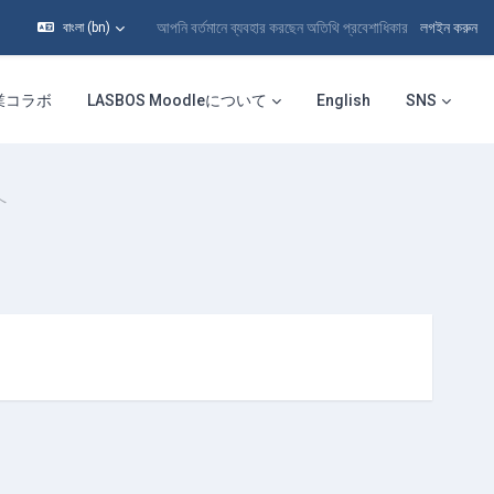
আপনি বর্তমানে ব্যবহার করছেন অতিথি প্রবেশাধিকার
লগইন করুন
বাংলা ‎(bn)‎
業コラボ
LASBOS Moodleについて
English
SNS
へ