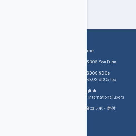
Home
LASBOS YouTube
LASBOS SDGs
LASBOS SDGs top
English
For international users
企業コラボ・寄付