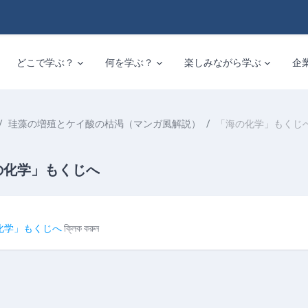
どこで学ぶ？
何を学ぶ？
楽しみながら学ぶ
企
珪藻の増殖とケイ酸の枯渇（マンガ風解説）
「海の化学」もくじ
の化学」もくじへ
equirements
化学」もくじへ
ক্লিক করুন