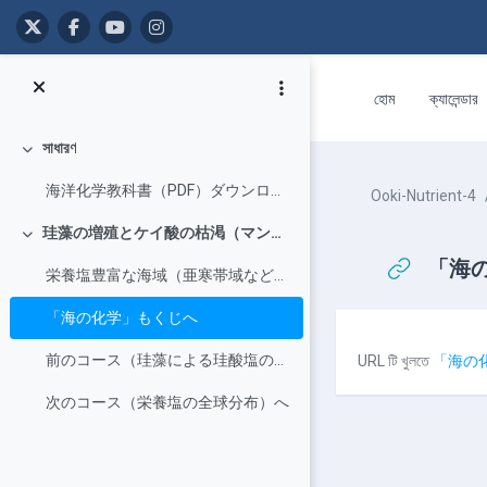
মাইন্ কনটেন্ট বাদ দিন
হোম
ক্যালেন্ডার
সাধারণ
Collapse
海洋化学教科書（PDF）ダウンロード：https://repun-app.fish.hokudai....
Ooki-Nutrient-4
珪藻の増殖とケイ酸の枯渇（マンガ風解説）
Collapse
「海
栄養塩豊富な海域（亜寒帯域など）では、春に光環境が改善すると、増殖スピードの速い珪藻がいち早く増えて...
「海の化学」もくじへ
Completion r
前のコース（珪藻による珪酸塩の消費と生物生産）へ
URL টি খুলতে
「海の
次のコース（栄養塩の全球分布）へ