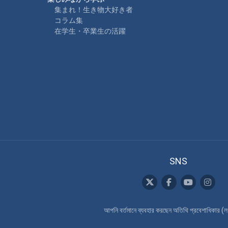
集まれ！生き物大好き者
コラム集
在学生・卒業生の活躍
SNS
আপনি বর্তমানে ব্যবহার করছেন অতিথি প্রবেশাধিকার (
ল