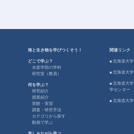
海と生き物を学びつくそう！
関連リンク
どこで学ぶ？
■ 北海道大学
水産学部の学科
■ 北海道大
研究室（教員）
■ 北海道大
何を学ぶ？
学センター
研究紹介
授業紹介
■ 北海道大
実験・実習
調査・研究手法
カテゴリから探す
動画で学ぶ
楽しみながら学ぶ